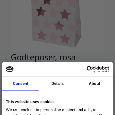
Godteposer, rosa
stjerner – 5 stk
59
kr
Consent
Details
About
Pakke med 5 nydelige papirposer i litt kraftig
papir med stjerner i rosa. Passer supert som
godtepose eller til litt snacks.
This website uses cookies
Matchende klistrelapper til lukking medfølger.
We use cookies to personalise content and ads, to