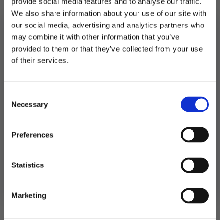
provide social media features and to analyse our traffic.
Hver pose måler 20 x 12 x 5,5 cm
We also share information about your use of our site with
our social media, advertising and analytics partners who
Utsolgt
may combine it with other information that you’ve
provided to them or that they’ve collected from your use
Produktnummer:
104279
MELD DEG PÅ NYHETSBREVET
of their services.
Kategorier:
Servering
,
Snacksbeger og godteposer
Stikkord:
Barbie
,
Barnebursdag
,
Dåp
FÅ 10% RABATT
Consent
få eksklusive tilbud og masse
Necessary
inspirasjon rett i innboksen
Selection
Relaterte produkter
Email
Preferences
Ja takk! Jeg vil gjerne få brev fra dere!
Statistics
Nei takk
Marketing