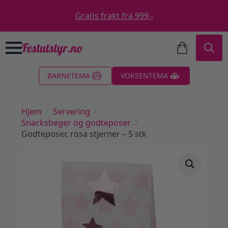
Gratis frakt fra 999,-
Search
BARNETEMA
VOKSENTEMA
for:
Hjem
Servering
Snacksbeger og godteposer
Godteposer, rosa stjerner – 5 stk