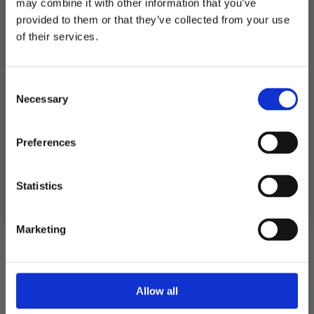
may combine it with other information that you’ve
provided to them or that they’ve collected from your use
MELD DEG PÅ NYHETSBREVET
of their services.
FÅ 10% RABATT
Relaterte produkter
Consent
få eksklusive tilbud og masse
Necessary
inspirasjon rett i innboksen
Selection
Email
Preferences
Ja takk! Jeg vil gjerne få brev fra dere!
Statistics
Nei takk
Marketing
Allow all
Invitasjoner bursdag, rosa Paw
Kort m