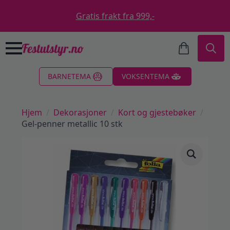
Gratis frakt fra 999,-
Search
BARNETEMA
VOKSENTEMA
for:
Hjem
Dekorasjoner
Kort og gjestebøker
Gel-penner metallic 10 stk