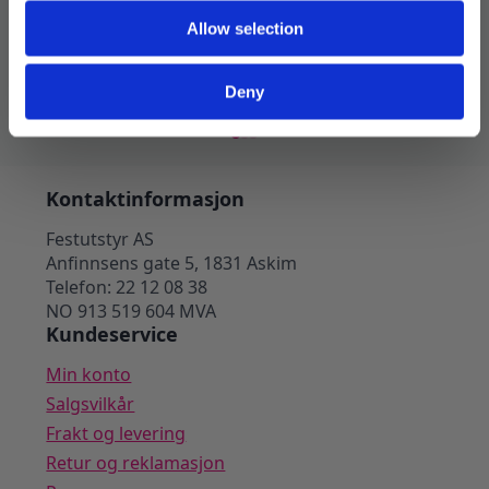
patrol – 6 stk
din d
Allow selection
49
kr
45
kr
Legg I Handlekurv
Deny
Kontaktinformasjon
Festutstyr AS
Anfinnsens gate 5, 1831 Askim
Telefon: 22 12 08 38
NO 913 519 604 MVA
Kundeservice
Min konto
Salgsvilkår
Frakt og levering
Retur og reklamasjon