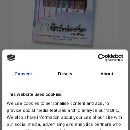
Gel-penner metallic 10
stk
Consent
Details
About
79
kr
Flotte gel penner i 10 forskjellig metalic farger
This website uses cookies
We use cookies to personalise content and ads, to
Utsolgt
provide social media features and to analyse our traffic.
We also share information about your use of our site with
Produktnummer:
103240
our social media, advertising and analytics partners who
Kategorier:
Dekorasjoner
,
Kort og gjestebøker
Stikkord:
Gaveforslag
,
Jul