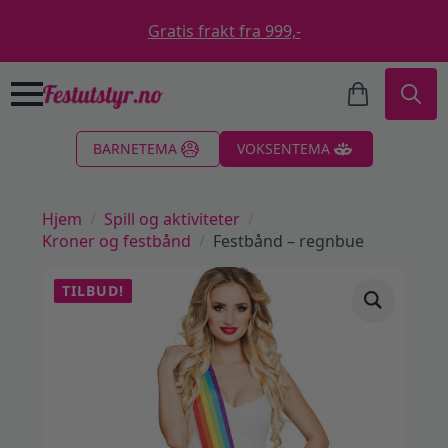
Gratis frakt fra 999,-
Search
BARNETEMA
VOKSENTEMA
for:
Hjem
Spill og aktiviteter
Kroner og festbånd
Festbånd – regnbue
TILBUD!