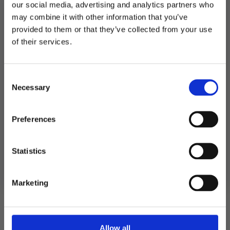
antall
our social media, advertising and analytics partners who
Produktnummer:
104770
may combine it with other information that you’ve
Kategorier:
Kroner og festbånd
,
Spill og aktiviteter
Stikkord:
Outlet70
,
Pride
provided to them or that they’ve collected from your use
MELD DEG PÅ NYHETSBREVET
of their services.
FÅ 10% RABATT
Relaterte produkter
Consent
få eksklusive tilbud og masse
Necessary
inspirasjon rett i innboksen
Selection
Email
Preferences
Ja takk! Jeg vil gjerne få brev fra dere!
Statistics
Nei takk
Marketing
Allow all