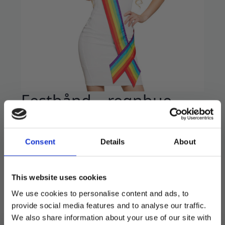
Festbånd – regnbue
24
kr
79
kr
Opprinnelig
Nåværende
pris
pris
Festbånd av stoff.
Consent
Details
About
var:
er:
100% polyester.
79 kr.
24 kr.
This website uses cookies
På lager
We use cookies to personalise content and ads, to
Festbånd
provide social media features and to analyse our traffic.
-
LEGG I HANDLEKURV
We also share information about your use of our site with
regnbue