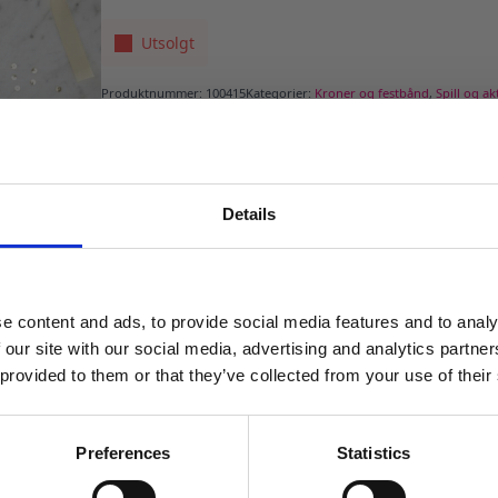
Utsolgt
Produktnummer:
100415
Kategorier:
Kroner og festbånd
,
Spill og ak
Details
MELD DEG PÅ NYHETSBREVET
FÅ 10% RABATT
e content and ads, to provide social media features and to analy
få eksklusive tilbud og masse
 our site with our social media, advertising and analytics partn
inspirasjon rett i innboksen
 provided to them or that they’ve collected from your use of their
Email
Preferences
Statistics