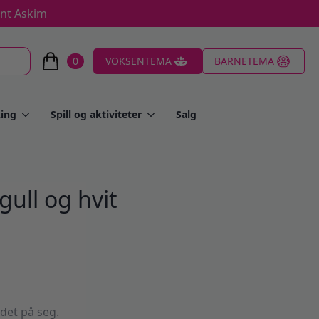
ent Askim
0
VOKSENTEMA
BARNETEMA
ing
Spill og aktiviteter
Salg
gull og hvit
det på seg.