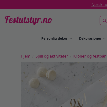
Norsk ne
Sea
for:
Personlig dekor
Dekorasjoner
Hjem
Spill og aktiviteter
Kroner og festbån