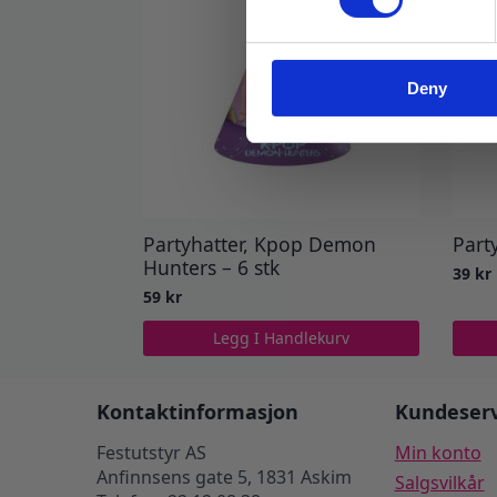
Deny
Partyhatter, Kpop Demon
Party
Hunters – 6 stk
39
kr
59
kr
Legg I Handlekurv
Kontaktinformasjon
Kundeserv
Festutstyr AS
Min konto
Anfinnsens gate 5, 1831 Askim
Salgsvilkår