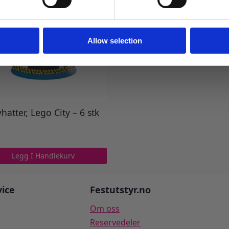
Ja takk! Jeg vil gjerne få brev fra dere!
Nei takk
Allow selection
hatter, Lego City – 6 stk
Legg I Handlekurv
ice
Festutstyr.no
Om oss
Reservedeler