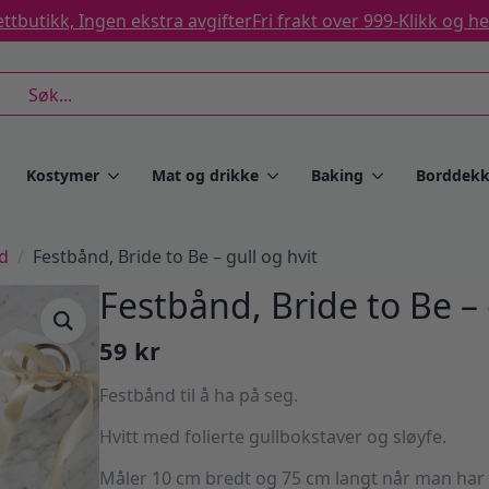
ttbutikk, Ingen ekstra avgifter
Fri frakt over 999-
Klikk og h
rch
Kostymer
Mat og drikke
Baking
Borddekk
d
Festbånd, Bride to Be – gull og hvit
Festbånd, Bride to Be – 
59
kr
Festbånd til å ha på seg.
Hvitt med folierte gullbokstaver og sløyfe.
Måler 10 cm bredt og 75 cm langt når man har 