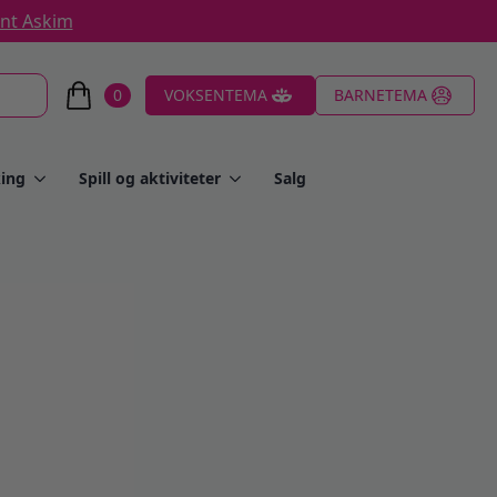
ent Askim
0
VOKSENTEMA
BARNETEMA
ing
Spill og aktiviteter
Salg