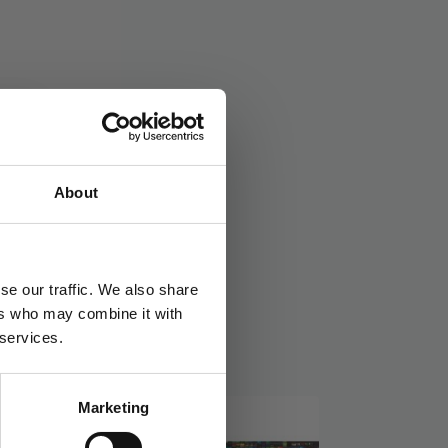
ner
Stikkord:
Halloween
,
Outlet50
About
se our traffic. We also share
ers who may combine it with
 services.
Marketing