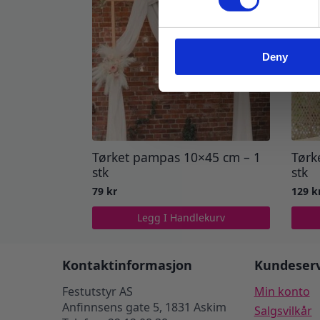
Deny
Tørket pampas 10×45 cm – 1
Tørk
stk
stk
79
kr
129
k
Legg I Handlekurv
Kontaktinformasjon
Kundeserv
Festutstyr AS
Min konto
Anfinnsens gate 5, 1831 Askim
Salgsvilkår