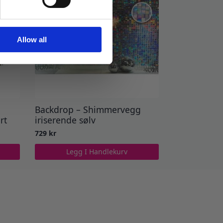
Allow all
Backdrop – Shimmervegg
rt
iriserende sølv
729
kr
Legg I Handlekurv