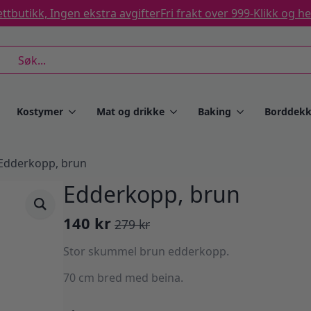
ttbutikk, Ingen ekstra avgifter
Fri frakt over 999-
Klikk og h
rch
Kostymer
Mat og drikke
Baking
Borddekk
Edderkopp, brun
Edderkopp, brun
140
kr
279
kr
Opprinnelig
Nåværende
pris
pris
Stor skummel brun edderkopp.
var:
er:
70 cm bred med beina.
279 kr.
140 kr.