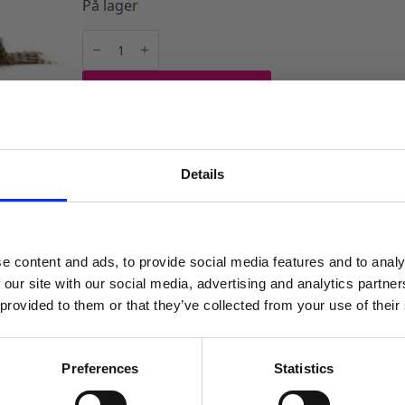
På lager
Edderkopp,
brun
antall
LEGG I HANDLEKURV
Produktnummer:
104014
Kategorier:
Dekorasjoner
,
Store dekorasjo
Details
MELD DEG PÅ NYHETSBREVET
FÅ 10% RABATT
e content and ads, to provide social media features and to analy
få eksklusive tilbud og masse
 our site with our social media, advertising and analytics partn
inspirasjon rett i innboksen
 provided to them or that they’ve collected from your use of their
Email
Preferences
Statistics