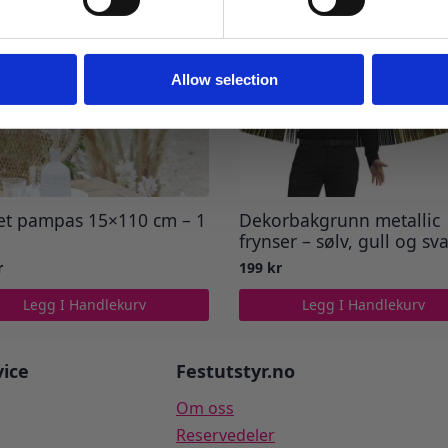
Ja takk! Jeg vil gjerne få brev fra dere!
Nei takk
Allow selection
et pampas 15×110 cm – 1
Dekorbakgrunn metallic
frynser – sølv, gull og sva
r
199
kr
Legg I Handlekurv
Legg I Handlekurv
ice
Festutstyr.no
Om oss
Reservedeler