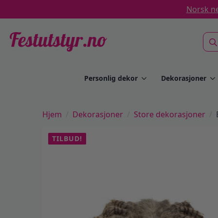
Norsk ne
Sea
for:
Personlig dekor
Dekorasjoner
Hjem
Dekorasjoner
Store dekorasjoner
TILBUD!