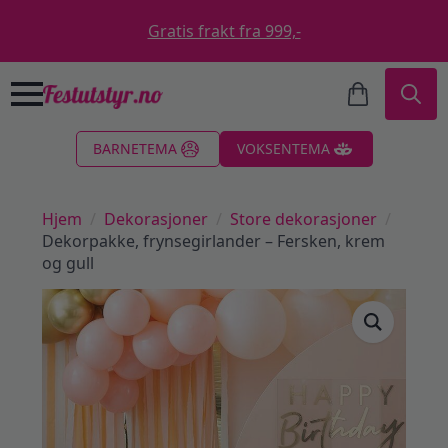
Gratis frakt fra 999,-
Search
BARNETEMA
VOKSENTEMA
for:
Hjem
Dekorasjoner
Store dekorasjoner
Dekorpakke, frynsegirlander – Fersken, krem
og gull