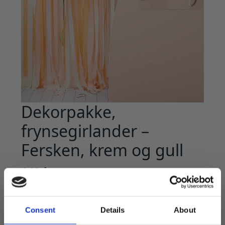
Dekorpakke,
frynsegirlander –
Fersken, krem og gull
149
kr
Nydelig forheng til å bruke som dekorativt
backdrop eller annen pynt.
Consent
Details
About
Passer like godt i babyshower, dåp, bryllup og