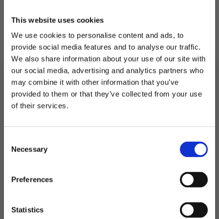
utdrikningslag.
This website uses cookies
Må monteres før bruk.
We use cookies to personalise content and ads, to
Pakken inneholder
40 m Lys ferskenfarget kreppapir
provide social media features and to analyse our traffic.
40 m Mørk ferskenfarget kreppapir
We also share information about your use of our site with
30 m Kremfarget kreppapir
our social media, advertising and analytics partners who
40 m Gull streamer
may combine it with other information that you’ve
provided to them or that they’ve collected from your use
OBS! Ballonger medfølger ikke.
MELD DEG PÅ NYHETSBREVET
of their services.
FÅ 10% RABATT
Utsolgt
Consent
få eksklusive tilbud og masse
Produktnummer:
102588
Necessary
inspirasjon rett i innboksen
Selection
Kategorier:
Dekorasjoner
,
Store dekorasjoner
Stikkord:
70
,
Barnebursdag
,
Outlet
Email
Preferences
Relaterte produkter
Ja takk! Jeg vil gjerne få brev fra dere!
Statistics