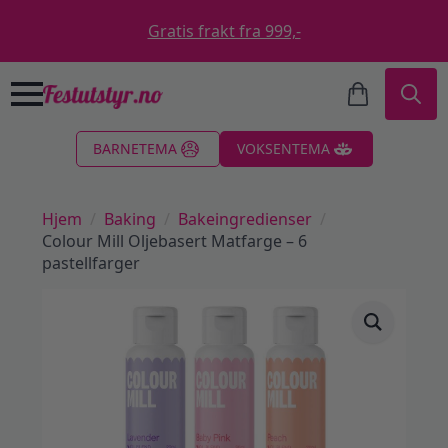
Gratis frakt fra 999,-
Search
BARNETEMA
VOKSENTEMA
for:
Hjem
Baking
Bakeingredienser
Colour Mill Oljebasert Matfarge – 6
pastellfarger