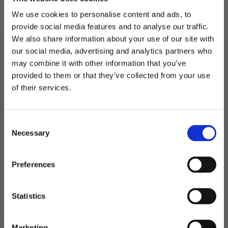
smørkrem, sjokolade, og kakerøre.
We use cookies to personalise content and ads, to
Vi anbefaler å stikke et lite hull i forseglingen
provide social media features and to analyse our traffic.
for enklere dosering.
We also share information about your use of our site with
our social media, advertising and analytics partners who
Inneholder 6 flasker med 20ml i hver.
may combine it with other information that you’ve
provided to them or that they’ve collected from your use
Utsolgt
MELD DEG PÅ NYHETSBREVET
of their services.
FÅ 10% RABATT
Produktnummer:
106670
Kategorier:
Bakeingredienser
,
Baking
Stikkord:
Påske
,
Pastell
Consent
få eksklusive tilbud og masse
Necessary
inspirasjon rett i innboksen
Selection
Email
Preferences
Relaterte produkter
Ja takk! Jeg vil gjerne få brev fra dere!
Statistics
TIL
Nei takk
Marketing