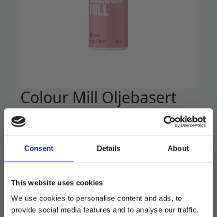
Colour Mill Oljebasert
Matfarge, 20ml – Rose
109
kr
Consent
Details
About
Oljebasert konditorfarge i fargen rose.
Passer perfekt for å farge blant annet fondant,
This website uses cookies
smørkrem, sjokolade, og kakerøre.
We use cookies to personalise content and ads, to
Vi anbefaler å stikke et lite hull i forseglingen
provide social media features and to analyse our traffic.
for enklere dosering.