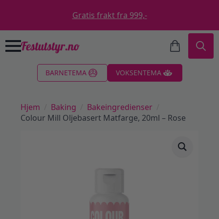
Gratis frakt fra 999,-
Search
BARNETEMA
VOKSENTEMA
for:
Hjem
Baking
Bakeingredienser
Colour Mill Oljebasert Matfarge, 20ml – Rose