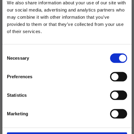
We also share information about your use of our site with
our social media, advertising and analytics partners who
Utsolgt
may combine it with other information that you’ve
provided to them or that they’ve collected from your use
Produktnummer:
106659
MELD DEG PÅ NYHETSBREVET
Kategorier:
Bakeingredienser
,
Baking
of their services.
FÅ 10% RABATT
Consent
få eksklusive tilbud og masse
Necessary
Relaterte produkter
inspirasjon rett i innboksen
Selection
Email
Preferences
TIL
Ja takk! Jeg vil gjerne få brev fra dere!
Statistics
Nei takk
Marketing