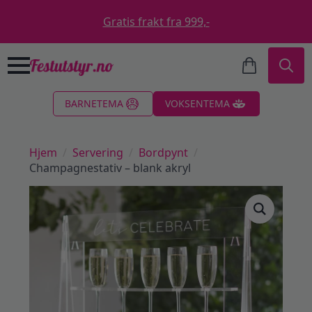
Gratis frakt fra 999,-
Search
BARNETEMA
VOKSENTEMA
for:
Hjem
Servering
Bordpynt
Champagnestativ – blank akryl