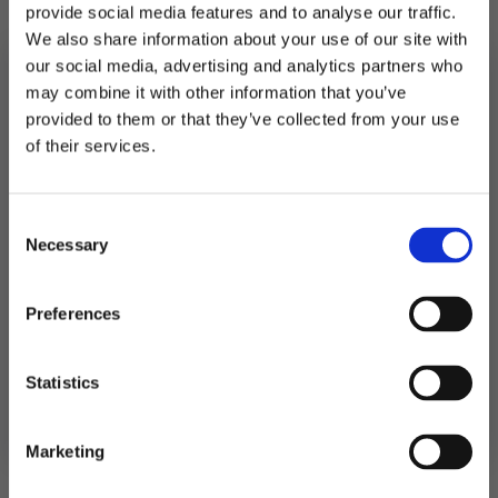
provide social media features and to analyse our traffic.
Beregnet for gjenbruk.
We also share information about your use of our site with
our social media, advertising and analytics partners who
Utsolgt
may combine it with other information that you’ve
provided to them or that they’ve collected from your use
MELD DEG PÅ NYHETSBREVET
Produktnummer:
103456
of their services.
Kategorier:
Bordpynt
,
Servering
FÅ 10% RABATT
Stikkord:
Bryllup
Consent
få eksklusive tilbud og masse
Necessary
inspirasjon rett i innboksen
Selection
Relaterte produkter
Email
Preferences
Ja takk! Jeg vil gjerne få brev fra dere!
Statistics
Nei takk
Marketing