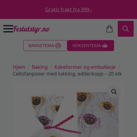
Gratis frakt fra 999,-
Search
BARNETEMA
VOKSENTEMA
for:
Hjem
Baking
Kakeformer og emballasje
Cellofanposer med lukking, edderkopp – 20 stk