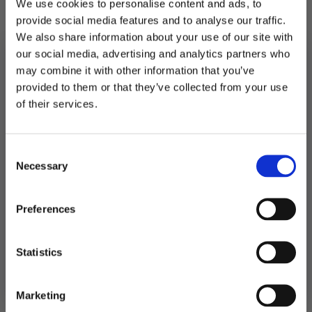
We use cookies to personalise content and ads, to
Hver pose måler 13*28 cm.
provide social media features and to analyse our traffic.
We also share information about your use of our site with
På lager
our social media, advertising and analytics partners who
Cellofanposer
may combine it with other information that you’ve
med
LEGG I HANDLEKURV
lukking,
provided to them or that they’ve collected from your use
edderkopp
MELD DEG PÅ NYHETSBREVET
of their services.
-
Produktnummer:
106236
20
FÅ 10% RABATT
Kategorier:
Baking
,
Kakeformer og emballasje
stk
Stikkord:
Halloween
antall
Consent
få eksklusive tilbud og masse
Necessary
inspirasjon rett i innboksen
Selection
Relaterte produkter
Email
Preferences
Ja takk! Jeg vil gjerne få brev fra dere!
Statistics
Nei takk
Marketing