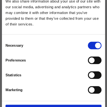
We also share information about your use of our site with
Utsolgt
our social media, advertising and analytics partners who
may combine it with other information that you’ve
Produktnummer:
105334
provided to them or that they’ve collected from your use
Kategorier:
Duker og bordskjørt
,
Servering
MELD DEG PÅ NYHETSBREVET
Stikkord:
Disco
,
Hollywood
,
MGP
,
Nyttårsaften
,
Sølv
of their services.
FÅ 10% RABATT
Consent
få eksklusive tilbud og masse
Relaterte produkter
Necessary
inspirasjon rett i innboksen
Selection
Email
Preferences
Ja takk! Jeg vil gjerne få brev fra dere!
Statistics
Nei takk
Marketing