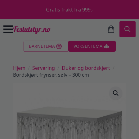
Gratis frakt fra 999,-
Search
BARNETEMA
VOKSENTEMA
for:
Hjem
Servering
Duker og bordskjørt
Bordskjørt frynser, sølv – 300 cm