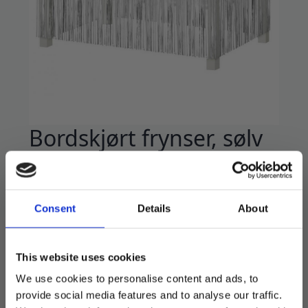
Bordskjørt frynser, sølv
– 300 cm
69
kr
Consent
Details
About
Lekkert bordskjørt som festes rundt bordet for
fin dekor.
This website uses cookies
80*300 cm.
We use cookies to personalise content and ads, to
Kan klippes til om ønskelig.
provide social media features and to analyse our traffic.