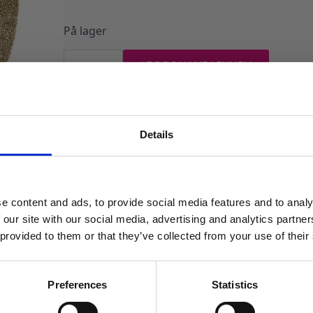
På lager
Bordpynt,
Gull
LEGG I HANDLEKURV
med
glitter
-
Produktnummer:
107617
Kategorier:
Bordpynt
,
Servering
Stikkord:
2
20år
antall
Details
MELD DEG PÅ NYHETSBREVET
FÅ 10% RABATT
e content and ads, to provide social media features and to analy
få eksklusive tilbud og masse
 our site with our social media, advertising and analytics partn
inspirasjon rett i innboksen
 provided to them or that they’ve collected from your use of their
Email
Preferences
Statistics
TILBUD!