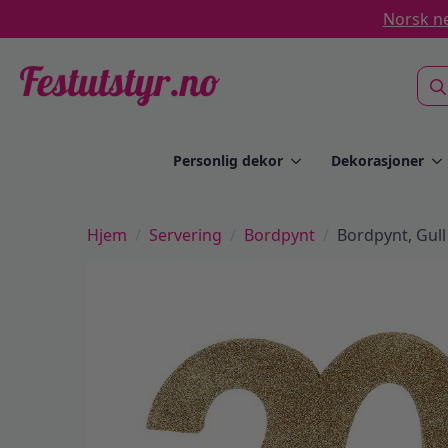
Norsk ne
Sea
for:
Personlig dekor
Dekorasjoner
Hjem
Servering
Bordpynt
Bordpynt, Gull