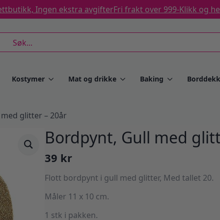
ttbutikk, Ingen ekstra avgifter
Fri frakt over 999-
Klikk og h
rch
Kostymer
Mat og drikke
Baking
Borddekk
 med glitter – 20år
Bordpynt, Gull med glitt
39
kr
Flott bordpynt i gull med glitter, Med tallet 20.
Måler 11 x 10 cm.
1 stk i pakken.