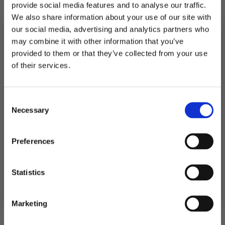
provide social media features and to analyse our traffic.
På lager
We also share information about your use of our site with
Bordløper
our social media, advertising and analytics partners who
sizoweb,
LEGG I HANDLEKURV
may combine it with other information that you’ve
sølv
-
provided to them or that they’ve collected from your use
25
MELD DEG PÅ NYHETSBREVET
Produktnummer:
107129
meter
of their services.
Kategorier:
Duker og bordskjørt
,
Servering
antall
FÅ 10% RABATT
Stikkord:
Konfirmasjon
Consent
få eksklusive tilbud og masse
Necessary
inspirasjon rett i innboksen
Selection
Relaterte produkter
Email
Preferences
Ja takk! Jeg vil gjerne få brev fra dere!
Statistics
Nei takk
Marketing