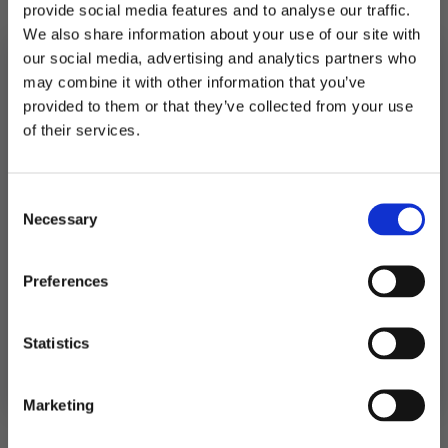
provide social media features and to analyse our traffic.
På lager
We also share information about your use of our site with
Bordkort
our social media, advertising and analytics partners who
gullramme
LEGG I HANDLEKURV
may combine it with other information that you’ve
dus
blå
provided to them or that they’ve collected from your use
og
MELD DEG PÅ NYHETSBREVET
Produktnummer:
107108
gull
of their services.
Kategorier:
Bordkort
,
Servering
-
FÅ 10% RABATT
Stikkord:
Dåp
,
Konfirmasjon
,
Lysblå
10
stk
antall
Consent
få eksklusive tilbud og masse
Necessary
inspirasjon rett i innboksen
Selection
Relaterte produkter
Email
Preferences
TILBUD!
TIL
Ja takk! Jeg vil gjerne få brev fra dere!
Statistics
Nei takk
Marketing