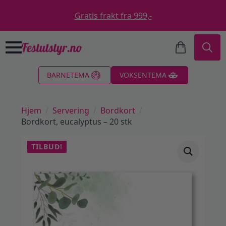
Gratis frakt fra 999,-
Search
BARNETEMA
VOKSENTEMA
for:
Hjem
Servering
Bordkort
Bordkort, eucalyptus – 20 stk
TILBUD!