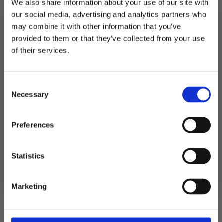
We also share information about your use of our site with
Utsolgt
our social media, advertising and analytics partners who
may combine it with other information that you’ve
Produktnummer:
106926
provided to them or that they’ve collected from your use
Kategorier:
Bordkort
,
Servering
MELD DEG PÅ NYHETSBREVET
Stikkord:
Bryllup
,
Dåp
,
Grønn
,
Konfirmasjon
of their services.
FÅ 10% RABATT
Consent
få eksklusive tilbud og masse
Relaterte produkter
Necessary
inspirasjon rett i innboksen
Selection
Email
Preferences
TILBUD!
TIL
Ja takk! Jeg vil gjerne få brev fra dere!
Statistics
Nei takk
Marketing