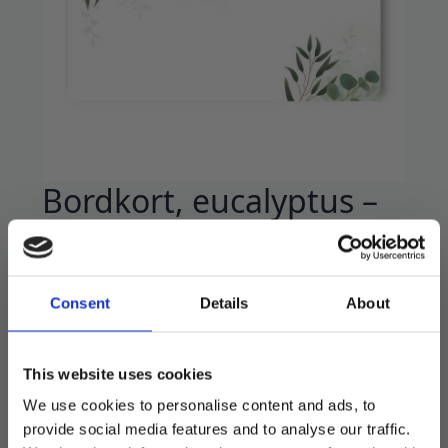
Bordkort, eucalyptus –
20 stk
48
kr
69
kr
Opprinnelig
Nåværende
Consent
Details
About
pris
pris
Nydelige bordkort til å feste på glass eller
var:
er:
servietter.
69 kr.
48 kr.
This website uses cookies
20 stk i pakken.
We use cookies to personalise content and ads, to
Måler 6cm x 9cm.
provide social media features and to analyse our traffic.