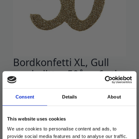
Bordkonfetti XL, Gull
med glitter 50år – 6 stk
39
kr
Consent
Details
About
Super fin stor bordkonfetti i gull med glitter,
med tallet 50.
Bordkonfettien måler 6.5 x 7.5 cm
This website uses cookies
We use cookies to personalise content and ads, to
På lager
provide social media features and to analyse our traffic.