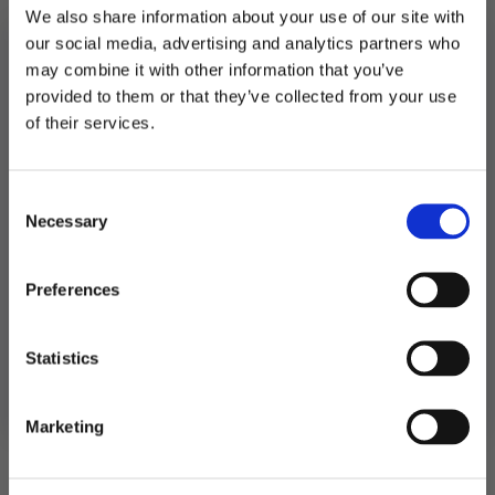
We also share information about your use of our site with
Bordkonfetti
XL,
LEGG I HANDLEKURV
our social media, advertising and analytics partners who
Gull
med
may combine it with other information that you’ve
glitter
Produktnummer:
107626
provided to them or that they’ve collected from your use
50år
Kategorier:
Bordpynt
,
Servering
MELD DEG PÅ NYHETSBREVET
–
of their services.
Stikkord:
50
6
FÅ 10% RABATT
stk
antall
Consent
få eksklusive tilbud og masse
Necessary
inspirasjon rett i innboksen
Selection
Relaterte produkter
Email
Preferences
Ja takk! Jeg vil gjerne få brev fra dere!
Statistics
Nei takk
Marketing