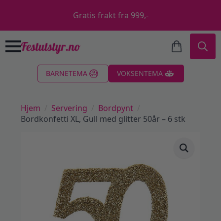
Gratis frakt fra 999,-
Search
BARNETEMA
VOKSENTEMA
for:
Hjem
Servering
Bordpynt
Bordkonfetti XL, Gull med glitter 50år – 6 stk