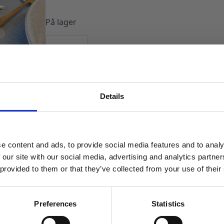
På lager
Bordkonfetti
stjerner,
speil
gull
-
LEGG I HANDLEKURV
20
stk
antall
Produktnummer:
101815
Kategorier:
Bordpynt
,
Servering
Stikkord:
G
Details
MELD DEG PÅ NYHETSBREVET
FÅ 10% RABATT
e content and ads, to provide social media features and to analy
få eksklusive tilbud og masse
 our site with our social media, advertising and analytics partn
inspirasjon rett i innboksen
 provided to them or that they’ve collected from your use of their
Email
Preferences
Statistics
TILBUD!