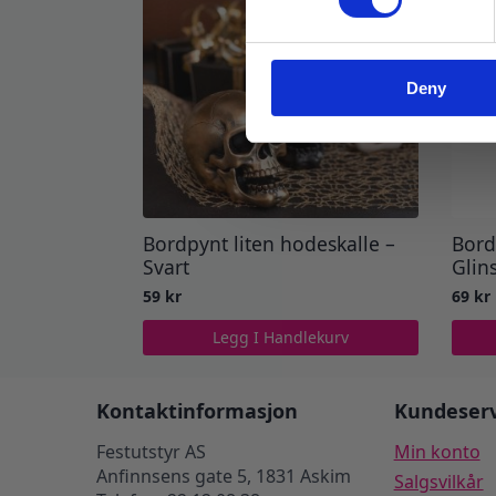
Deny
Bordpynt liten hodeskalle –
Bord
Svart
Glin
59
kr
69
kr
Legg I Handlekurv
Kontaktinformasjon
Kundeserv
Festutstyr AS
Min konto
Anfinnsens gate 5, 1831 Askim
Salgsvilkår