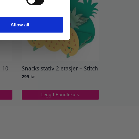
Allow all
– 10
Snacks stativ 2 etasjer – Stitch
299
kr
Legg I Handlekurv