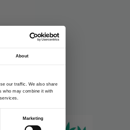
ull
,
Gull & svart
,
Hollywood
,
Konfirmasjon
About
se our traffic. We also share
ers who may combine it with
 services.
Marketing