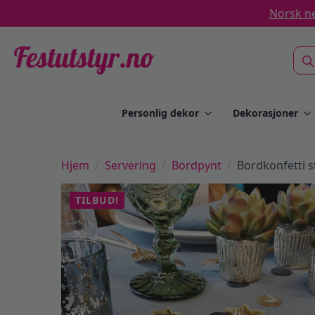
Norsk ne
Sea
for:
Personlig dekor
Dekorasjoner
Hjem
Servering
Bordpynt
Bordkonfetti st
TILBUD!