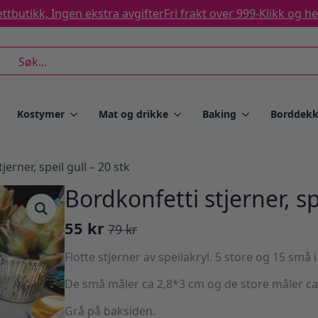
ttbutikk, Ingen ekstra avgifter
Fri frakt over 999-
Klikk og h
rch
Kostymer
Mat og drikke
Baking
Borddekk
jerner, speil gull – 20 stk
Bordkonfetti stjerner, sp
55
kr
79
kr
Opprinnelig
Nåværende
pris
pris
Flotte stjerner av speilakryl. 5 store og 15 små 
var:
er:
De små måler ca 2,8*3 cm og de store måler ca
79 kr.
55 kr.
Grå på baksiden.