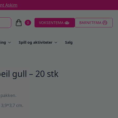
ent Askim
0
VOKSENTEMA
BARNETEMA
ing
Spill og aktiviteter
Salg
eil gull – 20 stk
i pakken.
 3,9*3,7 cm.