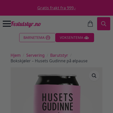
Gratis frakt fra 999,-
Search
BARNETEMA
VOKSENTEMA
for:
Hjem
Servering
Barutstyr
Bokskjøler – Husets Gudinne på ølpause