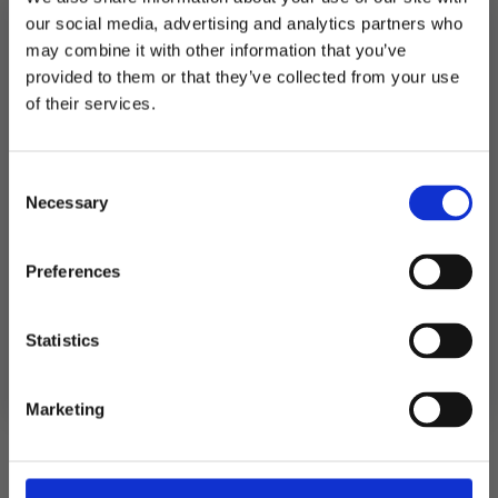
Utsolgt
our social media, advertising and analytics partners who
may combine it with other information that you’ve
Produktnummer:
102750
Kategorier:
Barutstyr
,
Servering
provided to them or that they’ve collected from your use
Stikkord:
Gaveforslag
,
Morsdag
,
Utdrikningslag
MELD DEG PÅ NYHETSBREVET
of their services.
FÅ 10% RABATT
Consent
få eksklusive tilbud og masse
Relaterte produkter
Necessary
inspirasjon rett i innboksen
Selection
Email
TILBUD!
Preferences
Ja takk! Jeg vil gjerne få brev fra dere!
Statistics
Nei takk
Marketing