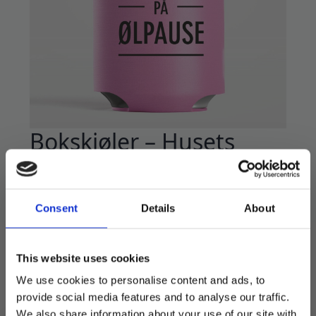
Bokskjøler – Husets
Gudinne på ølpause
59
kr
Consent
Details
About
Stilig bokskjøler som holder drikken kald, og
holder på kullsyren, lengre. En morsom liten
gave til voksne som allerede har det meste.
This website uses cookies
We use cookies to personalise content and ads, to
Passer til 0,33l bokser.
provide social media features and to analyse our traffic.
We also share information about your use of our site with