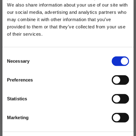
We also share information about your use of our site with
our social media, advertising and analytics partners who
Utsolgt
may combine it with other information that you’ve
Produktnummer:
102151
provided to them or that they’ve collected from your use
Kategorier:
Dekorasjoner
,
Kort og gjestebøker
MELD DEG PÅ NYHETSBREVET
of their services.
Stikkord:
Bryllup
FÅ 10% RABATT
Consent
få eksklusive tilbud og masse
Necessary
inspirasjon rett i innboksen
Selection
Relaterte produkter
Email
Preferences
Ja takk! Jeg vil gjerne få brev fra dere!
Statistics
Nei takk
Marketing