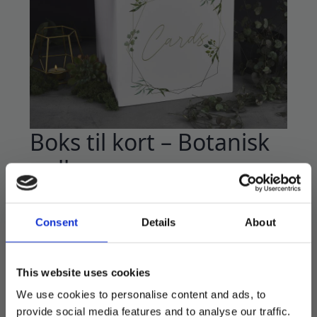
Boks til kort – Botanisk
gull
129
kr
Consent
Details
About
Vakker pappboks gjestene kan putte
konvolutter og penger oppi.
Sett denne vekre boksen på gavebordet og
This website uses cookies
unngå å miste en konvolutt et sted underveis.
We use cookies to personalise content and ads, to
Måler 24,8*24,8*30 cm.
provide social media features and to analyse our traffic.