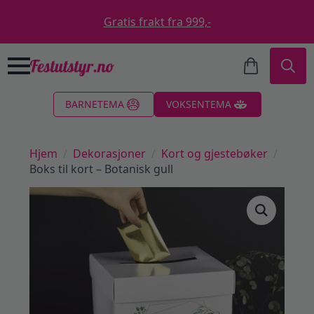
Gratis frakt fra 999,-
Search
BARNETEMA
VOKSENTEMA
for:
Hjem
Dekorasjoner
Kort og gjestebøker
Boks til kort – Botanisk gull