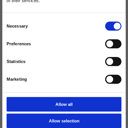
of their services.
FÅ 10% RABATT
Relaterte produkter
Consent
få eksklusive tilbud og masse
Necessary
inspirasjon rett i innboksen
Selection
Email
Preferences
Ja takk! Jeg vil gjerne få brev fra dere!
Statistics
Nei takk
Marketing
Allow all
Skotrekk brun
Allow selection
199
kr