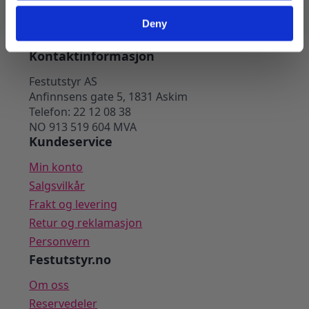
Legg I Handlekurv
Deny
Kontaktinformasjon
Festutstyr AS
Anfinnsens gate 5, 1831 Askim
Telefon: 22 12 08 38
NO 913 519 604 MVA
Kundeservice
Min konto
Salgsvilkår
Frakt og levering
Retur og reklamasjon
Personvern
Festutstyr.no
Om oss
Reservedeler