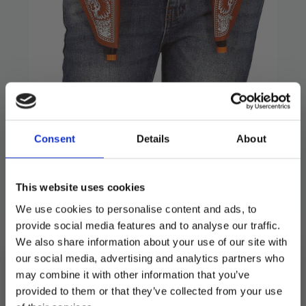
Belte med 2 revolvere
Consent
Details
About
99
kr
This website uses cookies
Belte med holdere og 2 revolvere på 20 cm.
We use cookies to personalise content and ads, to
provide social media features and to analyse our traffic.
Utsolgt
We also share information about your use of our site with
our social media, advertising and analytics partners who
Produktnummer:
105762
Kategorier:
Andre effekter
,
Kostymer
may combine it with other information that you’ve
Stikkord:
Gatsby
,
Western
provided to them or that they’ve collected from your use
MELD DEG PÅ NYHETSBREVET