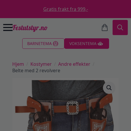
Gratis frakt fra 999,-
Search
BARNETEMA
VOKSENTEMA
for:
Hjem
Kostymer
Andre effekter
Belte med 2 revolvere