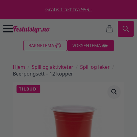
Gratis frakt fra 999,-
Search
BARNETEMA
VOKSENTEMA
for:
Hjem
Spill og aktiviteter
Spill og leker
Beerpongsett – 12 kopper
TILBUD!