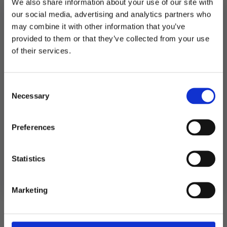
We also share information about your use of our site with
-
LEGG I HANDLEKURV
12
our social media, advertising and analytics partners who
kopper
may combine it with other information that you’ve
antall
Produktnummer:
106379
provided to them or that they’ve collected from your use
Kategorier:
Spill og aktiviteter
,
Spill og leker
MELD DEG PÅ NYHETSBREVET
Stikkord:
18
,
20
,
30
,
40
,
Outlet50
,
Russ
,
Utdrikningslag
of their services.
FÅ 10% RABATT
Consent
få eksklusive tilbud og masse
Relaterte produkter
Necessary
inspirasjon rett i innboksen
Selection
Email
Preferences
Ja takk! Jeg vil gjerne få brev fra dere!
Statistics
Nei takk
Marketing