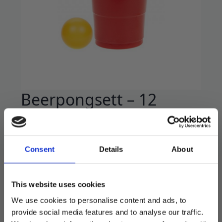
Beerpongsett – 12
kopper
50
kr
99
kr
Opprinnelig
Nåværende
Consent
Details
About
pris
pris
Pakke med 12 kopper og 6 bordtennisballer.
var:
er:
Skaper knallstemning!
99 kr.
50 kr.
This website uses cookies
We use cookies to personalise content and ads, to
På lager
provide social media features and to analyse our traffic.
Beerpongsett