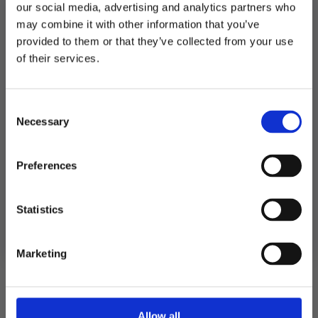
our social media, advertising and analytics partners who
Produktnummer:
104348
may combine it with other information that you’ve
Kategorier:
Dekorasjoner
,
Girlander, vimpler og tassels
Stikkord:
Barbie
,
Bursdag
,
Outlet50
provided to them or that they’ve collected from your use
MELD DEG PÅ NYHETSBREVET
of their services.
FÅ 10% RABATT
Relaterte produkter
Consent
få eksklusive tilbud og masse
Necessary
inspirasjon rett i innboksen
Selection
TILBUD!
Email
Preferences
Ja takk! Jeg vil gjerne få brev fra dere!
Statistics
Nei takk
Marketing
Allow all