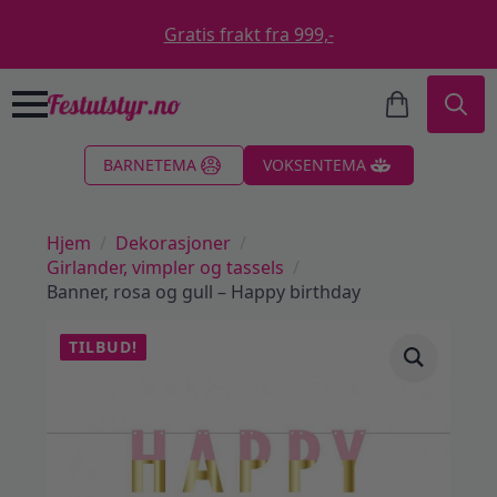
Gratis frakt fra 999,-
Search
BARNETEMA
VOKSENTEMA
for:
Hjem
Dekorasjoner
Girlander, vimpler og tassels
Banner, rosa og gull – Happy birthday
TILBUD!