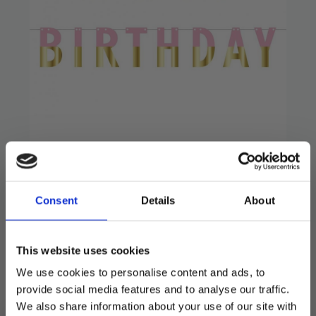
Banner, rosa og gull –
Happy birthday
Consent
Details
About
20
kr
39
kr
Opprinnelig
Nåværende
pris
pris
Fint lite banner på 160 cm.
This website uses cookies
var:
er:
Bokstavene er 11 cm høye.
We use cookies to personalise content and ads, to
39 kr.
20 kr.
provide social media features and to analyse our traffic.
Utsolgt
We also share information about your use of our site with