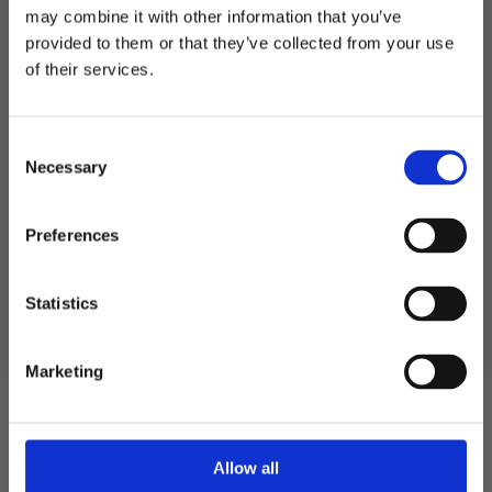
Kategorier:
Dekorasjoner
,
Girlander, vimpler og tassels
may combine it with other information that you’ve
Stikkord:
30
provided to them or that they’ve collected from your use
MELD DEG PÅ NYHETSBREVET
of their services.
FÅ 10% RABATT
Relaterte produkter
Consent
få eksklusive tilbud og masse
Necessary
inspirasjon rett i innboksen
Selection
TILBUD!
Email
Preferences
Ja takk! Jeg vil gjerne få brev fra dere!
Statistics
Nei takk
Marketing
Allow all