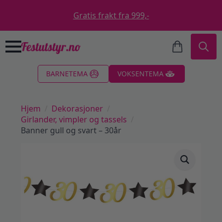
Gratis frakt fra 999,-
Search
BARNETEMA
VOKSENTEMA
for:
Hjem
Dekorasjoner
Girlander, vimpler og tassels
Banner gull og svart – 30år