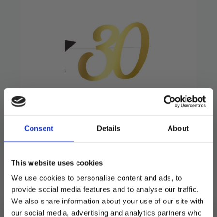
Banner gull og svart –
30år
Consent
Details
About
79
kr
This website uses cookies
Flott banner på 3 meter lengde.
We use cookies to personalise content and ads, to
Utsolgt
provide social media features and to analyse our traffic.
We also share information about your use of our site with
Produktnummer:
107425
our social media, advertising and analytics partners who