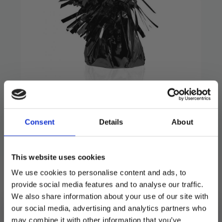
Ballongvekt – svart
29
kr
Consent
Details
About
Lekker ballongvekt på 170 gram. Holder inntil
15 heliumballonger på 28 cm.
This website uses cookies
We use cookies to personalise content and ads, to
Utsolgt
provide social media features and to analyse our traffic.
We also share information about your use of our site with
Produktnummer:
900967
Kategorier:
Ballonger
,
Ballongtilbehør
,
Dekorasjoner
our social media, advertising and analytics partners who
Stikkord:
Halloween
,
Hester
,
Hollywood
may combine it with other information that you’ve