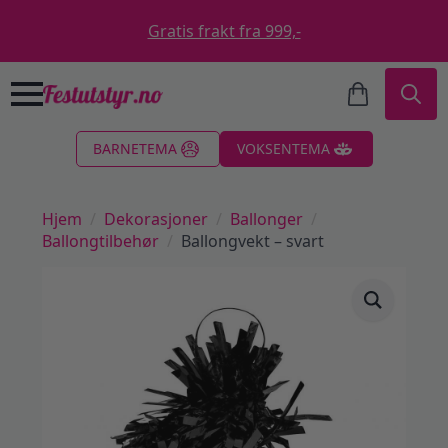
Gratis frakt fra 999,-
Search
BARNETEMA
VOKSENTEMA
for:
Hjem
Dekorasjoner
Ballonger
Ballongtilbehør
Ballongvekt – svart