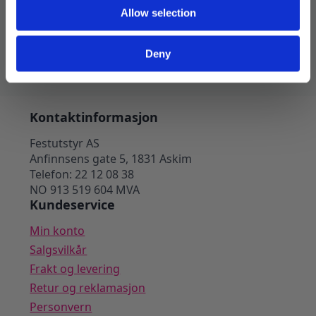
Allow selection
49
kr
39
kr
Legg I Handlekurv
Deny
Kontaktinformasjon
Festutstyr AS
Anfinnsens gate 5, 1831 Askim
Telefon: 22 12 08 38
NO 913 519 604 MVA
Kundeservice
Min konto
Salgsvilkår
Frakt og levering
Retur og reklamasjon
Personvern