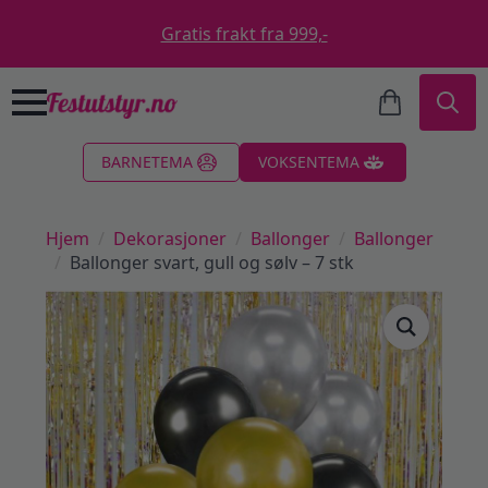
Gratis frakt fra 999,-
Search
BARNETEMA
VOKSENTEMA
for:
Hjem
Dekorasjoner
Ballonger
Ballonger
Ballonger svart, gull og sølv – 7 stk