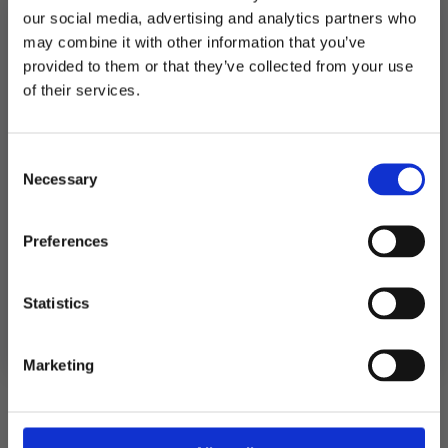
our social media, advertising and analytics partners who
Produktnummer:
106174
may combine it with other information that you’ve
Kategorier:
Ballonger
,
Ballonger
,
Dekorasjoner
Stikkord:
Disco
,
Gatsby
,
Gull
,
Hockey
,
Hollywood
,
MGP
,
Nyttårsaften
,
provided to them or that they’ve collected from your use
Sølv
,
Svart
MELD DEG PÅ NYHETSBREVET
of their services.
FÅ 10% RABATT
Consent
få eksklusive tilbud og masse
Relaterte produkter
Necessary
inspirasjon rett i innboksen
Selection
TILBUD!
TIL
Email
Preferences
Ja takk! Jeg vil gjerne få brev fra dere!
Statistics
Nei takk
Marketing