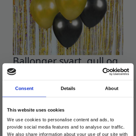
Ballonger svart, gull og
sølv – 7 stk
59
kr
Consent
Details
About
Ballongpakke med flotte ballonger i stilrene
farger.
This website uses cookies
Settet inneholder 7 ballonger på 30 cm.
We use cookies to personalise content and ads, to
provide social media features and to analyse our traffic.
Utsolgt
We also share information about your use of our site with