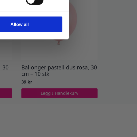
Allow all
, 30
Ballonger pastell dus rosa, 30
cm – 10 stk
39
kr
Legg I Handlekurv