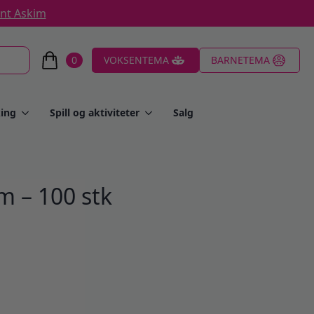
ent Askim
0
VOKSENTEMA
BARNETEMA
ing
Spill og aktiviteter
Salg
m – 100 stk