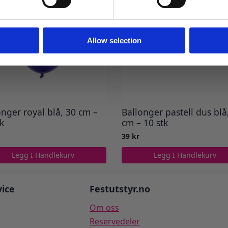
Ja takk! Jeg vil gjerne få brev fra dere!
Nei takk
Allow selection
onger royal blå, 30 cm –
Ballonger pastell dus blå
tk
cm – 10 stk
39
kr
Legg I Handlekurv
Legg I Handlekurv
ice
Festutstyr.no
Om oss
Reservedeler