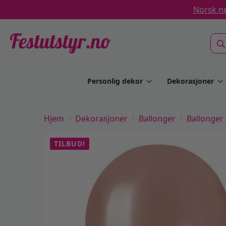
Norsk ne
Sea
for:
Personlig dekor
Dekorasjoner
Hjem
Dekorasjoner
Ballonger
Ballonger
TILBUD!