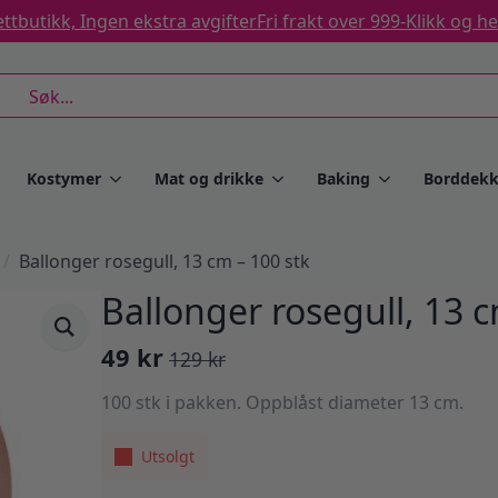
ttbutikk, Ingen ekstra avgifter
Fri frakt over 999-
Klikk og h
rch
Kostymer
Mat og drikke
Baking
Borddekk
Ballonger rosegull, 13 cm – 100 stk
Ballonger rosegull, 13 c
49
kr
129
kr
Opprinnelig
Nåværende
pris
pris
100 stk i pakken. Oppblåst diameter 13 cm.
var:
er:
129 kr.
49 kr.
Utsolgt