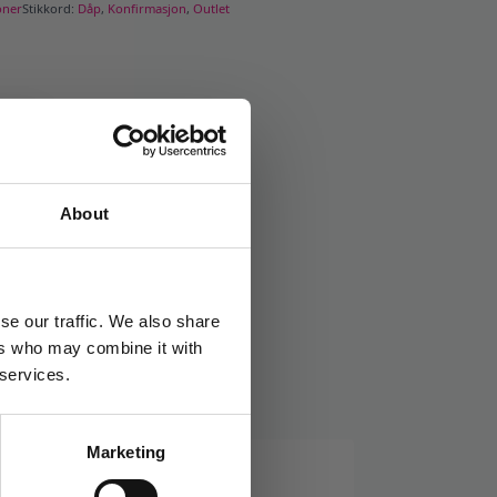
oner
Stikkord:
Dåp
,
Konfirmasjon
,
Outlet
About
se our traffic. We also share
ers who may combine it with
 services.
Marketing