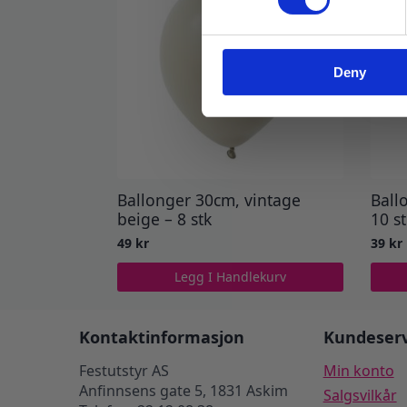
Deny
Ballonger 30cm, vintage
Ball
beige – 8 stk
10 s
49
kr
39
kr
Legg I Handlekurv
Kontaktinformasjon
Kundeserv
Festutstyr AS
Min konto
Anfinnsens gate 5, 1831 Askim
Salgsvilkår