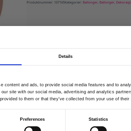
Produktnummer:
107165
Kategorier:
Ballonger
,
Ballonger
,
Dekorasj
Details
MELD DEG PÅ NYHETSBREVET
FÅ 10% RABATT
e content and ads, to provide social media features and to analy
få eksklusive tilbud og masse
 our site with our social media, advertising and analytics partn
inspirasjon rett i innboksen
 provided to them or that they’ve collected from your use of their
Email
Preferences
Statistics