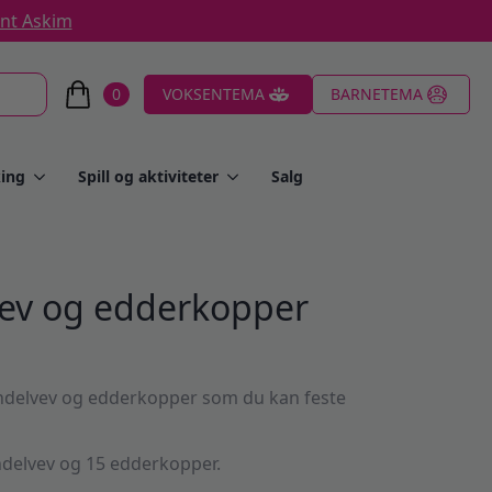
ent Askim
0
VOKSENTEMA
BARNETEMA
ing
Spill og aktiviteter
Salg
vev og edderkopper
indelvev og edderkopper som du kan feste
ndelvev og 15 edderkopper.