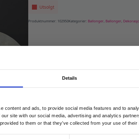
Utsolgt
Produktnummer:
102950
Kategorier:
Ballonger
,
Ballonger
,
Dekorasj
Details
MELD DEG PÅ NYHETSBREVET
FÅ 10% RABATT
e content and ads, to provide social media features and to analy
få eksklusive tilbud og masse
 our site with our social media, advertising and analytics partn
inspirasjon rett i innboksen
 provided to them or that they’ve collected from your use of their
Email