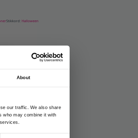
oner
Stikkord:
Halloween
About
se our traffic. We also share
ers who may combine it with
 services.