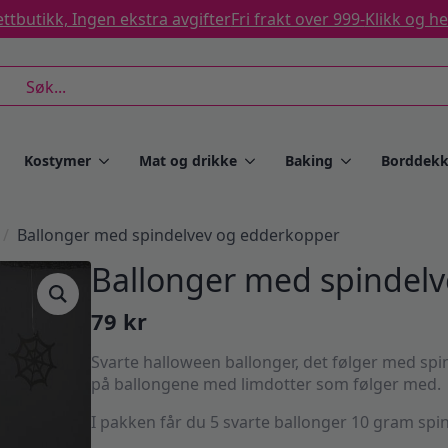
ttbutikk, Ingen ekstra avgifter
Fri frakt over 999-
Klikk og h
rch
Kostymer
Mat og drikke
Baking
Borddekk
Ballonger med spindelvev og edderkopper
Ballonger med spindel
79
kr
Svarte halloween ballonger, det følger med sp
på ballongene med limdotter som følger med.
I pakken får du 5 svarte ballonger 10 gram spi