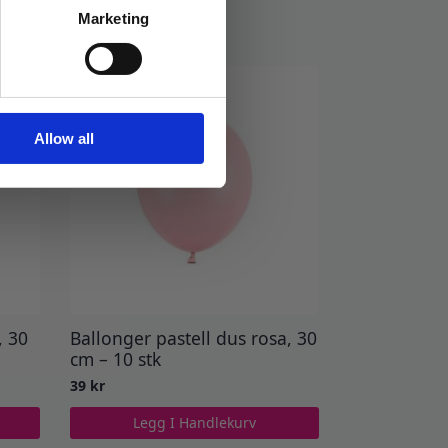
Marketing
Allow all
, 30
Ballonger pastell dus rosa, 30
cm – 10 stk
39
kr
Legg I Handlekurv