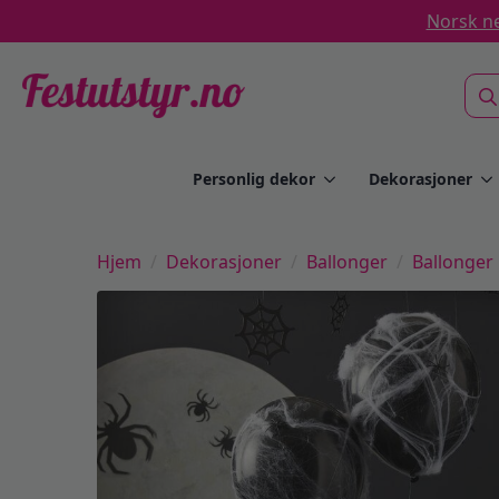
Norsk ne
Sea
for:
Personlig dekor
Dekorasjoner
Hjem
Dekorasjoner
Ballonger
Ballonger