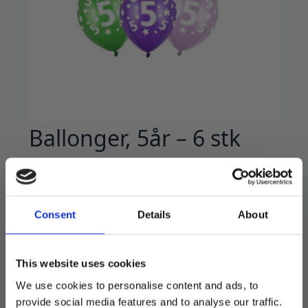
Ballonger, 5år – 6 stk
39
kr
Premium latexkvalitet.
Consent
Details
About
6 stk i pakken. Oppblåst diameter 30 cm.
Sterke og varige ballonger.
Perfekt til barnebursdag.
This website uses cookies
We use cookies to personalise content and ads, to
På lager
provide social media features and to analyse our traffic.