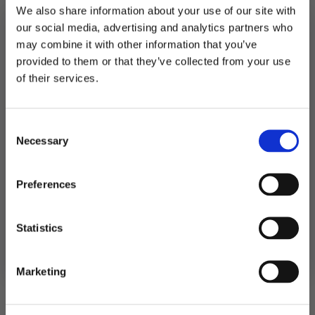
We also share information about your use of our site with
Ballonger,
5år
LEGG I HANDLEKURV
our social media, advertising and analytics partners who
-
6
may combine it with other information that you’ve
stk
Produktnummer:
107615
provided to them or that they’ve collected from your use
antall
Kategorier:
Ballonger
,
Ballonger
,
Dekorasjoner
MELD DEG PÅ NYHETSBREVET
of their services.
Stikkord:
Barnebursdag
FÅ 10% RABATT
Consent
få eksklusive tilbud og masse
Necessary
inspirasjon rett i innboksen
Selection
Relaterte produkter
Email
Preferences
Ja takk! Jeg vil gjerne få brev fra dere!
Statistics
Nei takk
Marketing