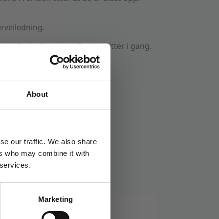
rveiledning.
 tips for ballongbuer før du setter i gang.
oner
Stikkord:
Baby
,
Barnebursdag
,
Dåp
About
se our traffic. We also share
ers who may combine it with
 services.
Marketing