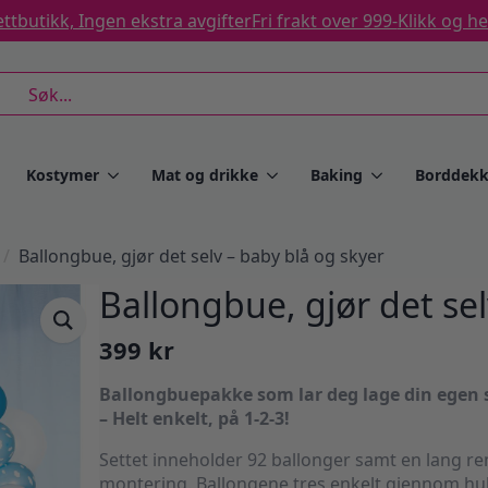
ttbutikk, Ingen ekstra avgifter
Fri frakt over 999-
Klikk og h
rch
Kostymer
Mat og drikke
Baking
Borddekk
Ballongbue, gjør det selv – baby blå og skyer
Ballongbue, gjør det sel
399
kr
Ballongbuepakke som lar deg lage din egen s
– Helt enkelt, på 1-2-3!
Settet inneholder 92 ballonger samt en lang re
montering. Ballongene tres enkelt gjennom hull