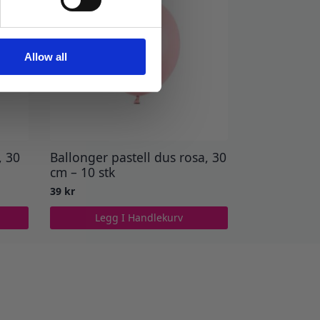
Allow all
, 30
Ballonger pastell dus rosa, 30
cm – 10 stk
39
kr
Legg I Handlekurv