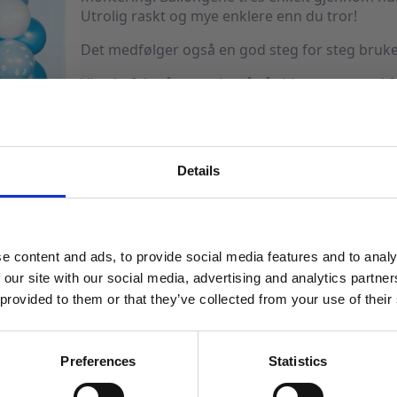
Utrolig raskt og mye enklere enn du tror!
Det medfølger også en god steg for steg bruke
Vi anbefaler å ta en titt på vår bloggpost med 8
Utsolgt
Produktnummer:
102874
Kategorier:
Ballonger
,
Ballonger
,
Dekorasj
Details
MELD DEG PÅ NYHETSBREVET
FÅ 10% RABATT
e content and ads, to provide social media features and to analy
få eksklusive tilbud og masse
 our site with our social media, advertising and analytics partn
inspirasjon rett i innboksen
 provided to them or that they’ve collected from your use of their
Email
Preferences
Statistics
LBUD!