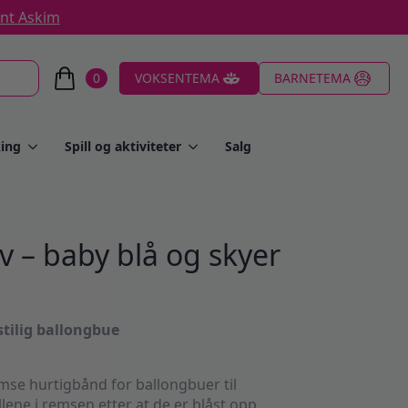
ent Askim
0
VOKSENTEMA
BARNETEMA
ing
Spill og aktiviteter
Salg
v – baby blå og skyer
tilig ballongbue
mse hurtigbånd for ballongbuer til
ene i remsen etter at de er blåst opp.