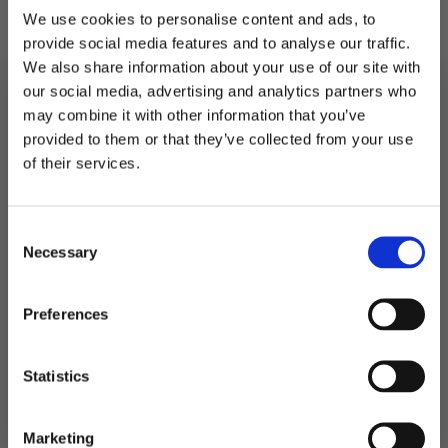
We use cookies to personalise content and ads, to
Boksen måler 50*87cm.
provide social media features and to analyse our traffic.
We also share information about your use of our site with
På lager
our social media, advertising and analytics partners who
may combine it with other information that you’ve
Ballongboks
-
provided to them or that they’ve collected from your use
LEGG I HANDLEKURV
Gaming
MELD DEG PÅ NYHETSBREVET
of their services.
antall
FÅ 10% RABATT
Produktnummer:
104367
Kategorier:
Ballonger
,
Ballongtilbehør
,
Dekorasjoner
Stikkord:
Gaming
,
Konfirmasjon
Consent
få eksklusive tilbud og masse
Necessary
inspirasjon rett i innboksen
Selection
Email
Relaterte produkter
Preferences
Ja takk! Jeg vil gjerne få brev fra dere!
Statistics
Nei takk
Marketing