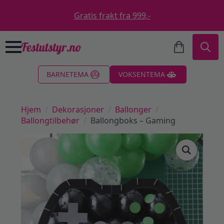
Gratis frakt fra 999,-
Search
BARNETEMA
VOKSENTEMA
for:
Hjem
Dekorasjoner
Ballonger
Ballongtilbehør
Ballongboks – Gaming