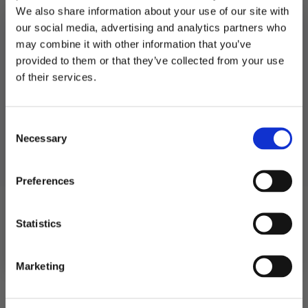
We also share information about your use of our site with
our social media, advertising and analytics partners who
may combine it with other information that you’ve
provided to them or that they’ve collected from your use
MELD DEG PÅ NYHETSBREVET
of their services.
Lakris, smakspakke
Lakris, 50cm – 1 stk
FÅ 10% RABATT
bestselgere – 6 smaker
29
kr
69
kr
139
kr
Consent
få eksklusive tilbud og masse
Opprinnelig
Nåværende
Necessary
inspirasjon rett i innboksen
Selection
Lakris,
Lakris,
pris
pris
Legg I
Legg I
smakspakke
50cm
Handlekurv
Handlekurv
bestselgere
-
var:
er:
-
1
Email
Preferences
6
stk
139 kr.
69 kr.
smaker
antall
antall
Kontaktinformasjon
Ja takk! Jeg vil gjerne få brev fra dere!
Statistics
Festutstyr AS
Anfinnsens gate 5, 1831 Askim
Nei takk
Telefon: 22 12 08 38
Marketing
NO 913 519 604 MVA
Kundeservice