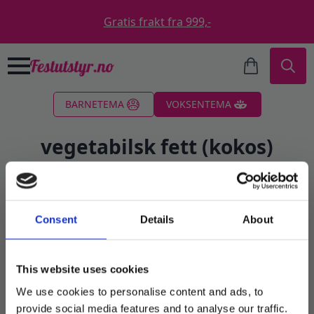
Gratis frakt fra 999,-
Search
BARNETEMA
VOKSENTEMA
for:
vegetabilsk fett (kokos)
Filter
Consent
Details
About
Sortert
Viser alle 2 resultater
etter
propularitet
This website uses cookies
We use cookies to personalise content and ads, to
provide social media features and to analyse our traffic.