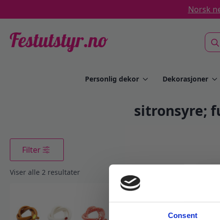
Norsk ne
Sea
for:
Personlig dekor
Dekorasjoner
sitronsyre; 
Filter
Sortert
Viser alle 2 resultater
etter
propularitet
Consent