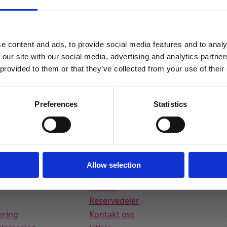
MELD DEG PÅ NYHETSBREVET
FÅ 10% RABATT
e content and ads, to provide social media features and to analy
få eksklusive tilbud og masse
 our site with our social media, advertising and analytics partn
inspirasjon rett i innboksen
 provided to them or that they’ve collected from your use of their
Email
Preferences
Statistics
Ja takk! Jeg vil gjerne få brev fra dere!
Nei takk
Allow selection
ice
Festutstyr.no
Anna
Helle Hilstad
Om oss
1 år siden
1 år siden
Reservedeler
ering
Kontakt oss
k og god service, fine
Rask levering. Flotte