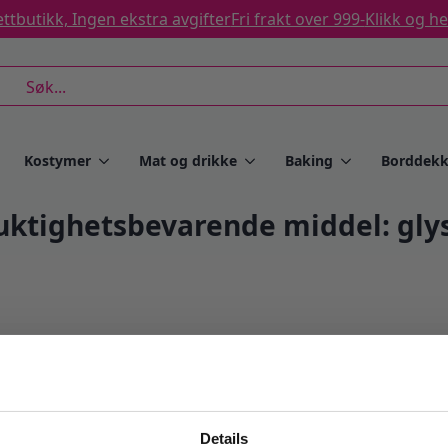
ttbutikk, Ingen ekstra avgifter
Fri frakt over 999-
Klikk og h
rch
Kostymer
Mat og drikke
Baking
Borddekk
fuktighetsbevarende middel: glys
Details