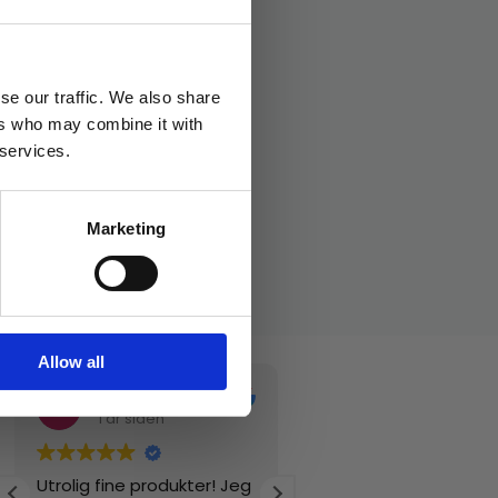
se our traffic. We also share
ers who may combine it with
 services.
Marketing
Allow all
Vibeke Jøndal
Ellen Sofie
1 år siden
1 år siden
Utrolig fine produkter! Jeg
Rimelige produkter o