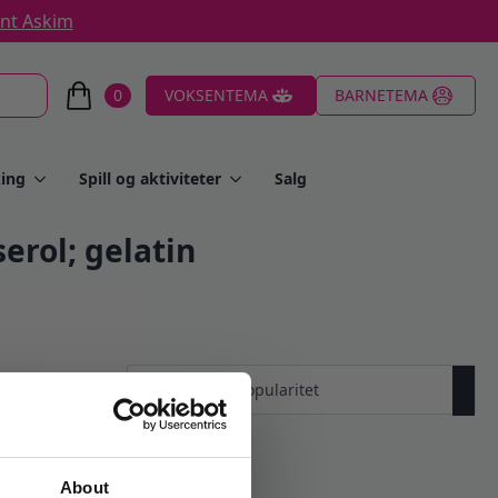
ent Askim
0
VOKSENTEMA
BARNETEMA
ing
Spill og aktiviteter
Salg
erol; gelatin
About