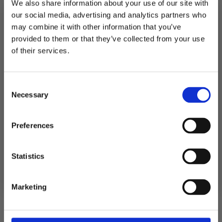
Kontaktinformasjon
We also share information about your use of our site with
our social media, advertising and analytics partners who
Festutstyr AS
may combine it with other information that you’ve
Anfinnsens gate 5, 1831 Askim
provided to them or that they’ve collected from your use
Telefon: 22 12 08 38
MELD DEG PÅ NYHETSBREVET
NO 913 519 604 MVA
of their services.
FÅ 10% RABATT
Kundeservice
Min konto
Consent
få eksklusive tilbud og masse
Salgsvilkår
Necessary
inspirasjon rett i innboksen
Selection
Frakt og levering
Retur og reklamasjon
Email
Preferences
Personvern
Festutstyr.no
Ja takk! Jeg vil gjerne få brev fra dere!
Statistics
Om oss
Nei takk
Reservedeler
Marketing
Kontakt oss
Utleie