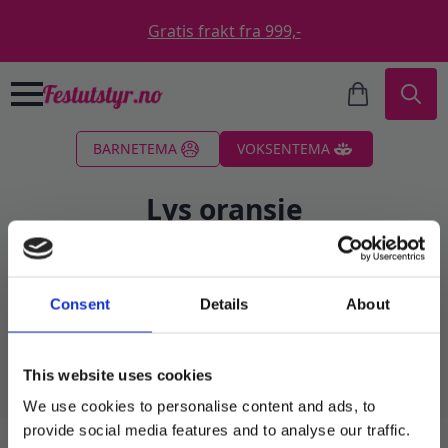
Gratis frakt fra 999,-
Search
BARNETEMA
VOKSENTEMA
for:
Lys oransje
Filter
Consent
Details
About
Fant ingen produkter som passet med valgene
dine.
This website uses cookies
We use cookies to personalise content and ads, to
provide social media features and to analyse our traffic.