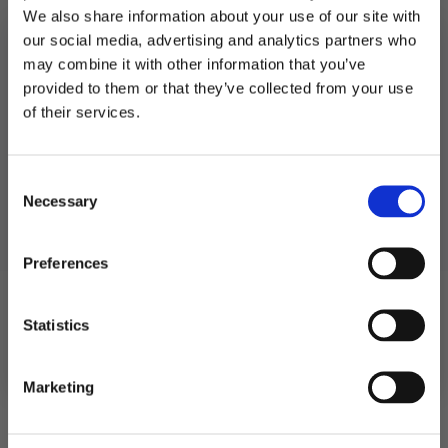
We also share information about your use of our site with
our social media, advertising and analytics partners who
may combine it with other information that you’ve
provided to them or that they’ve collected from your use
MELD DEG PÅ NYHETSBREVET
of their services.
Lakris, smakspakke
Lakris, 50cm – 1 stk
FÅ 10% RABATT
bestselgere – 6 smaker
29
kr
69
kr
139
kr
Consent
få eksklusive tilbud og masse
Opprinnelig
Nåværende
Necessary
inspirasjon rett i innboksen
Selection
Lakris,
Lakris,
pris
pris
Legg I
Legg I
smakspakke
50cm
Handlekurv
Handlekurv
bestselgere
-
var:
er:
-
1
Email
Preferences
6
stk
139 kr.
69 kr.
smaker
antall
antall
Kontaktinformasjon
Ja takk! Jeg vil gjerne få brev fra dere!
Statistics
Festutstyr AS
Anfinnsens gate 5, 1831 Askim
Nei takk
Telefon: 22 12 08 38
Marketing
NO 913 519 604 MVA
Kundeservice