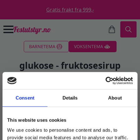
Gratis frakt fra 999,-
Search
BARNETEMA
VOKSENTEMA
for:
glukose - fruktosesirup
Filter
Consent
Details
About
Sortert
Viser alle 2 resultater
etter
propularitet
This website uses cookies
We use cookies to personalise content and ads, to
provide social media features and to analyse our traffic.