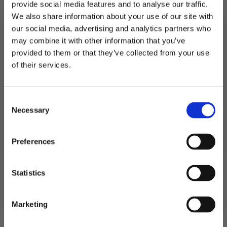
provide social media features and to analyse our traffic.
We also share information about your use of our site with
our social media, advertising and analytics partners who
may combine it with other information that you’ve
provided to them or that they’ve collected from your use
MELD DEG PÅ NYHETSBREVET
of their services.
FÅ 10% RABATT
Lakris, smakspakke
Lakris, 50cm – 1 stk
bestselgere – 6 smaker
29
kr
Consent
få eksklusive tilbud og masse
69
kr
139
kr
Necessary
inspirasjon rett i innboksen
Opprinnelig
Nåværende
Selection
Lakris,
Lakris,
pris
pris
Legg I
Legg I
smakspakke
50cm
Handlekurv
Handlekurv
bestselgere
-
Email
Preferences
var:
er:
-
1
6
stk
139 kr.
69 kr.
smaker
antall
antall
Kontaktinformasjon
Ja takk! Jeg vil gjerne få brev fra dere!
Statistics
Festutstyr AS
Nei takk
Anfinnsens gate 5, 1831 Askim
Marketing
Telefon: 22 12 08 38
NO 913 519 604 MVA