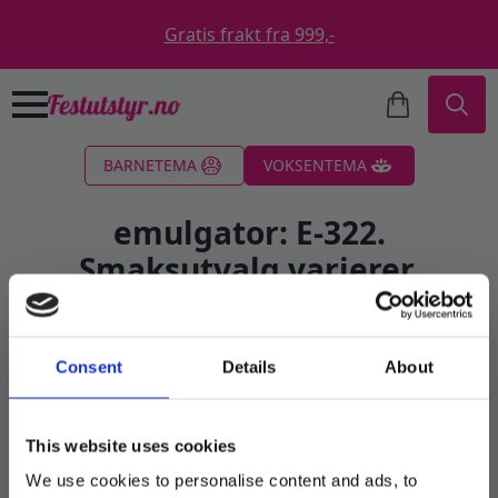
Gratis frakt fra 999,-
Search
BARNETEMA
VOKSENTEMA
for:
emulgator: E-322.
Smaksutvalg varierer.
Filter
Consent
Details
About
Sortert
Viser alle 2 resultater
etter
This website uses cookies
propularitet
We use cookies to personalise content and ads, to