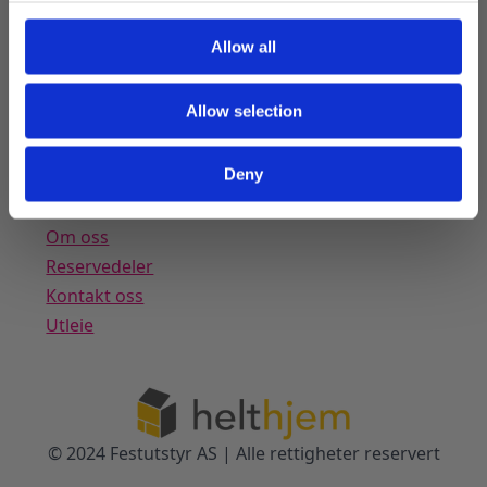
Kundeservice
Allow all
Min konto
Salgsvilkår
Frakt og levering
Allow selection
Retur og reklamasjon
Personvern
Deny
Festutstyr.no
Om oss
Reservedeler
Kontakt oss
Utleie
© 2024 Festutstyr AS | Alle rettigheter reservert