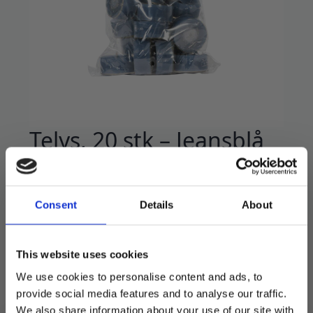
Telys, 20 stk – Jeansblå
62
kr
89
kr
Opprinnelig
Nåværende
pris
pris
Flotte kvalitetslys i gjennomsiktig kopp. Gjør
Consent
Details
About
var:
er:
seg på festbordet!
89 kr.
62 kr.
20 stk i pakken.
This website uses cookies
På lager
We use cookies to personalise content and ads, to
provide social media features and to analyse our traffic.
Telys,
20
We also share information about your use of our site with
LEGG I HANDLEKURV