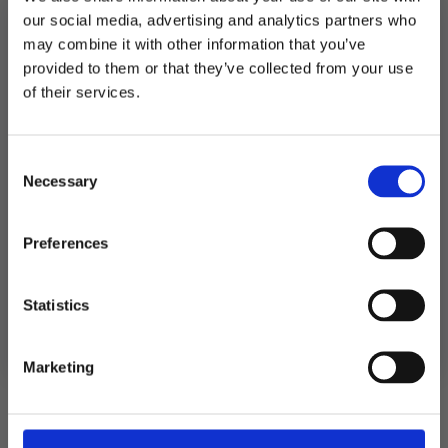
stk
our social media, advertising and analytics partners who
-
Jeansblå
may combine it with other information that you’ve
Produktnummer:
105841
antall
Kategorier:
Dekorasjoner
,
Lykter, lanterner og lys
provided to them or that they’ve collected from your use
Stikkord:
Konfirmasjon
,
Lysblå
MELD DEG PÅ NYHETSBREVET
of their services.
FÅ 10% RABATT
Consent
få eksklusive tilbud og masse
Relaterte produkter
Necessary
inspirasjon rett i innboksen
Selection
Email
TILBUD!
TIL
Preferences
Ja takk! Jeg vil gjerne få brev fra dere!
Statistics
Nei takk
Marketing