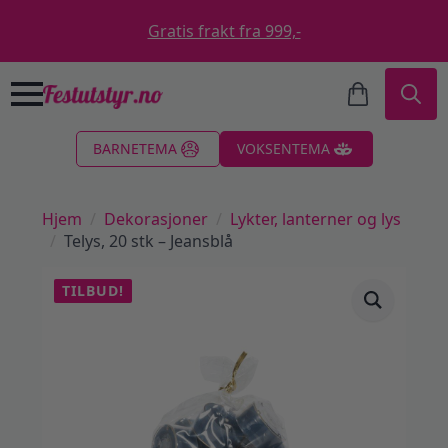
Gratis frakt fra 999,-
Search
BARNETEMA
VOKSENTEMA
for:
Hjem
Dekorasjoner
Lykter, lanterner og lys
Telys, 20 stk – Jeansblå
TILBUD!