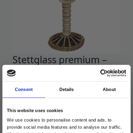
Stettglass premium –
Hodeskalle
54
kr
179
kr
Opprinnelig
Nåværende
Consent
Details
About
pris
pris
Flott kvalitetsglass i polyresin, med stålinnlegg.
var:
er:
Pris per stk.
179 kr.
54 kr.
This website uses cookies
We use cookies to personalise content and ads, to
På lager
provide social media features and to analyse our traffic.
Stettglass