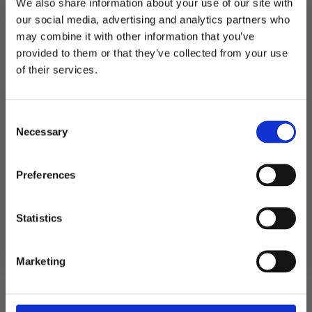
We also share information about your use of our site with
premium
LEGG I HANDLEKURV
-
our social media, advertising and analytics partners who
Hodeskalle
may combine it with other information that you’ve
antall
Produktnummer:
106178
provided to them or that they’ve collected from your use
Kategorier:
Kopper og glass
,
Servering
MELD DEG PÅ NYHETSBREVET
Stikkord:
Halloween
,
Outlet
,
Outlet70
,
Pirat
of their services.
FÅ 10% RABATT
Consent
få eksklusive tilbud og masse
Relaterte produkter
Necessary
inspirasjon rett i innboksen
Selection
Email
Preferences
Ja takk! Jeg vil gjerne få brev fra dere!
Statistics
Nei takk
Marketing