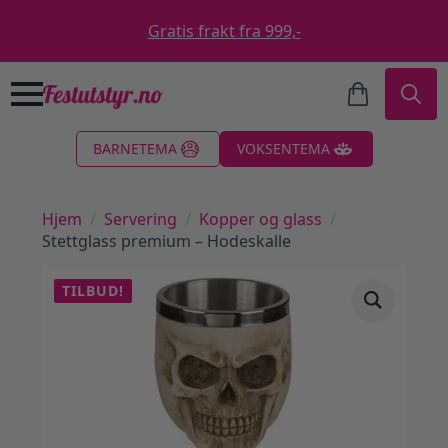
Gratis frakt fra 999,-
Search
BARNETEMA
VOKSENTEMA
for:
Hjem
Servering
Kopper og glass
Stettglass premium – Hodeskalle
TILBUD!