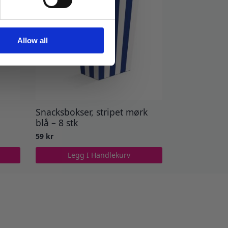
Allow all
Snacksbokser, stripet mørk
blå – 8 stk
59
kr
Legg I Handlekurv