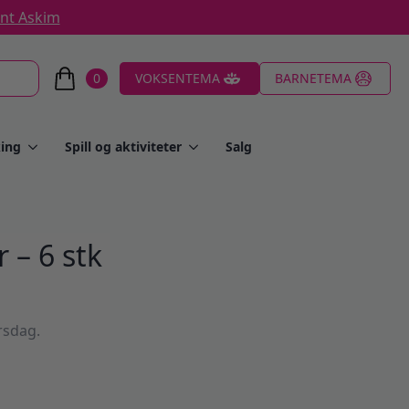
ent Askim
0
VOKSENTEMA
BARNETEMA
ing
Spill og aktiviteter
Salg
 – 6 stk
rsdag.