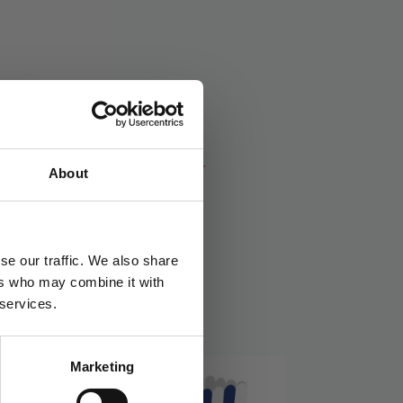
teposer
Stikkord:
Barnebursdag
,
Dinosaurer
About
se our traffic. We also share
ers who may combine it with
 services.
Marketing