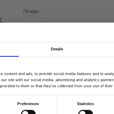
På lager
Snacksbeger,
dinosaurer
-
6
stk
LEGG I HANDLEKURV
antall
Produktnummer:
105726
Kategorier:
Servering
,
Snacksbeger og god
Details
MELD DEG PÅ NYHETSBREVET
FÅ 10% RABATT
e content and ads, to provide social media features and to analy
få eksklusive tilbud og masse
 our site with our social media, advertising and analytics partn
inspirasjon rett i innboksen
 provided to them or that they’ve collected from your use of their
Email
Preferences
Statistics