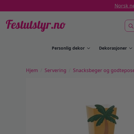
Norsk ne
Sea
for:
Personlig dekor
Dekorasjoner
Hjem
Servering
Snacksbeger og godtepos