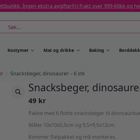
ttbutikk, Ingen ekstra avgifter
Fri frakt over 999-
Klikk og h
rch
Kostymer
Mat og drikke
Baking
Borddekk
er
Snacksbeger, dinosaurer – 6 stk
Snacksbeger, dinosaurer
49
kr
Pakke med 6 flotte snacksbeger til dinosaurbu
Måler 10x10x5,5cm og 9,5×9,5x12cm.
Kommer flatpakket og må monteres.