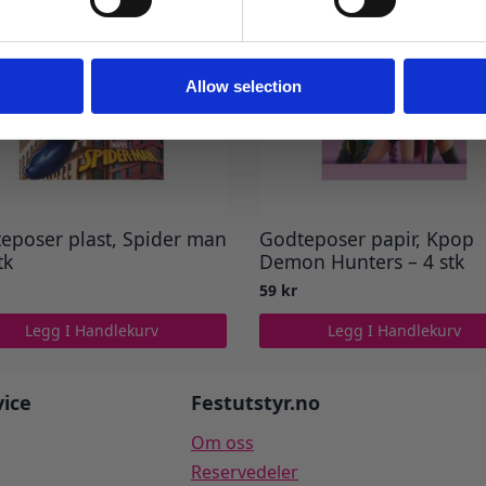
Ja takk! Jeg vil gjerne få brev fra dere!
Nei takk
Allow selection
eposer plast, Spider man
Godteposer papir, Kpop
tk
Demon Hunters – 4 stk
59
kr
Legg I Handlekurv
Legg I Handlekurv
ice
Festutstyr.no
Om oss
Reservedeler