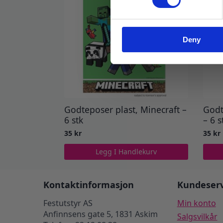
Deny
Godteposer plast, Minecraft –
Godt
6 stk
– 6 s
35
kr
35
kr
Legg I Handlekurv
Kontaktinformasjon
Kundeserv
Festutstyr AS
Min konto
Anfinnsens gate 5, 1831 Askim
Salgsvilkår