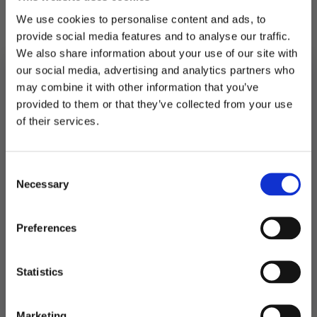
59 kr.
30 kr.
We use cookies to personalise content and ads, to
20 stk. i pakka. Måler 16,5×16,5 når de er
provide social media features and to analyse our traffic.
brettet.
We also share information about your use of our site with
our social media, advertising and analytics partners who
På lager
may combine it with other information that you’ve
Servietter
provided to them or that they’ve collected from your use
-
LEGG I HANDLEKURV
MELD DEG PÅ NYHETSBREVET
Hurra,
of their services.
Gratulerer
FÅ 10% RABATT
med
Produktnummer:
102748
konfirmasjonsdagen!
Kategorier:
Servering
,
Servietter
Rosa
Stikkord:
Konfirmasjon
,
Lysrosa
,
Outlet
,
Outlet50
antall
Consent
få eksklusive tilbud og masse
Necessary
inspirasjon rett i innboksen
Selection
Email
Preferences
Relaterte produkter
Ja takk! Jeg vil gjerne få brev fra dere!
Statistics
TILBUD!
Nei takk
Marketing