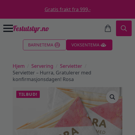
Gratis frakt fra 999,-
Search
BARNETEMA
VOKSENTEMA
for:
Hjem
Servering
Servietter
Servietter – Hurra, Gratulerer med
konfirmasjonsdagen! Rosa
TILBUD!