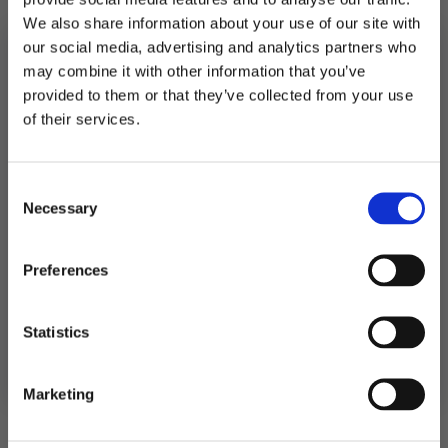
På lager
We also share information about your use of our site with
Pynteklyper
our social media, advertising and analytics partners who
små,
LEGG I HANDLEKURV
eucalyptus
may combine it with other information that you’ve
grønn
-
provided to them or that they’ve collected from your use
Produktnummer:
107091
24
MELD DEG PÅ NYHETSBREVET
Kategorier:
Bordpynt
,
Servering
of their services.
stk
Stikkord:
Bryllup
,
Dåp
,
Grønn
,
Konfirmasjon
antall
FÅ 10% RABATT
Consent
få eksklusive tilbud og masse
Necessary
inspirasjon rett i innboksen
Selection
Relaterte produkter
Email
Preferences
Ja takk! Jeg vil gjerne få brev fra dere!
Statistics
Nei takk
Marketing