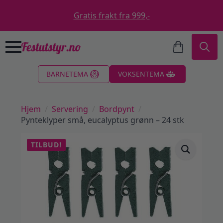
Gratis frakt fra 999,-
Search
BARNETEMA
VOKSENTEMA
for:
Hjem
Servering
Bordpynt
Pynteklyper små, eucalyptus grønn – 24 stk
TILBUD!