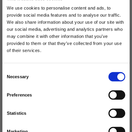
med.
We use cookies to personalise content and ads, to
provide social media features and to analyse our traffic.
6 stk i pakken.
We also share information about your use of our site with
our social media, advertising and analytics partners who
På lager
may combine it with other information that you’ve
Pynteklyper
provided to them or that they’ve collected from your use
med
LEGG I HANDLEKURV
MELD DEG PÅ NYHETSBREVET
hollywood
of their services.
filmklipper
FÅ 10% RABATT
-
Produktnummer:
105553
6
Kategorier:
Bordpynt
,
Servering
stk
Stikkord:
Hollywood
antall
Consent
få eksklusive tilbud og masse
Necessary
inspirasjon rett i innboksen
Selection
Email
Preferences
Relaterte produkter
Ja takk! Jeg vil gjerne få brev fra dere!
Statistics
Nei takk
Marketing