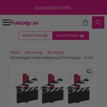
Gratis frakt fra 999,-
Search
BARNETEMA
VOKSENTEMA
for:
Hjem
Servering
Bordpynt
Pynteklyper med hollywood filmklipper – 6 stk