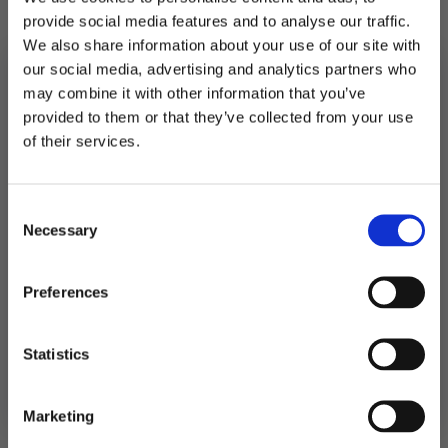
provide social media features and to analyse our traffic.
We also share information about your use of our site with
På lager
our social media, advertising and analytics partners who
may combine it with other information that you’ve
LEGG I HANDLEKURV
provided to them or that they’ve collected from your use
MELD DEG PÅ NYHETSBREVET
of their services.
Produktnummer:
107788
FÅ 10% RABATT
Kategorier:
Kroner og festbånd
,
Spill og aktiviteter
Stikkord:
Barnebursdag
,
Pawpatrol
Consent
få eksklusive tilbud og masse
Necessary
inspirasjon rett i innboksen
Selection
Relaterte produkter
Email
Preferences
Ja takk! Jeg vil gjerne få brev fra dere!
Statistics
Nei takk
Marketing