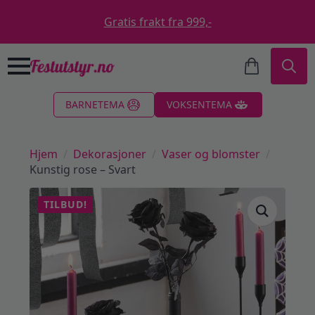
Gratis frakt fra 999,-
Search
BARNETEMA
VOKSENTEMA
for:
Hjem
Dekorasjoner
Vaser og blomster
Kunstig rose – Svart
TILBUD!