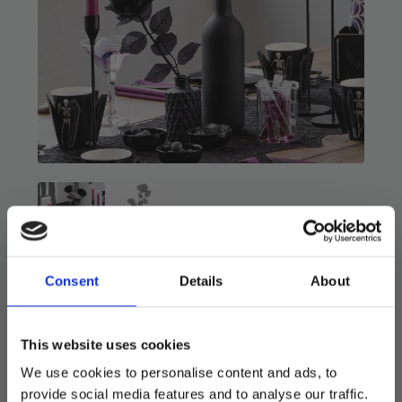
Kunstig rose – Svart
Consent
Details
About
35
kr
69
kr
Opprinnelig
Nåværende
pris
pris
Vakker kunstig rose. Like fin i en vase som til
This website uses cookies
var:
er:
Halloween
We use cookies to personalise content and ads, to
69 kr.
35 kr.
Pakken inneholder 1 stk.
provide social media features and to analyse our traffic.