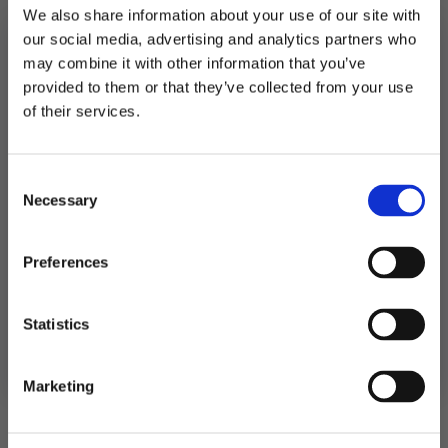
We also share information about your use of our site with
Utsolgt
our social media, advertising and analytics partners who
may combine it with other information that you’ve
Produktnummer:
107875
provided to them or that they’ve collected from your use
Kategorier:
Dekorasjoner
,
Vaser og blomster
MELD DEG PÅ NYHETSBREVET
of their services.
Stikkord:
Halloween
,
Outlet50
,
Svart
FÅ 10% RABATT
Consent
få eksklusive tilbud og masse
Necessary
inspirasjon rett i innboksen
Selection
Relaterte produkter
Email
Preferences
TILBUD!
TIL
Ja takk! Jeg vil gjerne få brev fra dere!
Statistics
Nei takk
Marketing