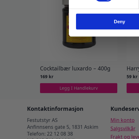
Deny
Cocktailbær luxardo – 400g
Harr
169
kr
59
kr
Legg I Handlekurv
Kontaktinformasjon
Kundeserv
Festutstyr AS
Min konto
Anfinnsens gate 5, 1831 Askim
Salgsvilkår
Telefon: 22 12 08 38
Frakt og lev