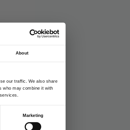
d:
Barnebursdag
,
Påske
About
se our traffic. We also share
ers who may combine it with
 services.
Marketing