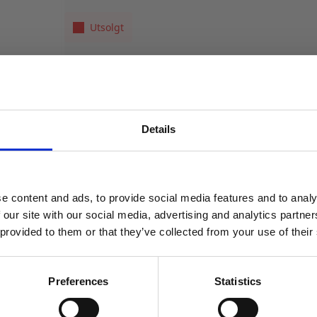
Utsolgt
Produktnummer:
104634
Kategorier:
Mat og drikke
,
Søtsaker
Stikkor
Details
MELD DEG PÅ NYHETSBREVET
FÅ 10% RABATT
e content and ads, to provide social media features and to analy
få eksklusive tilbud og masse
 our site with our social media, advertising and analytics partn
inspirasjon rett i innboksen
 provided to them or that they’ve collected from your use of their
Email
Preferences
Statistics