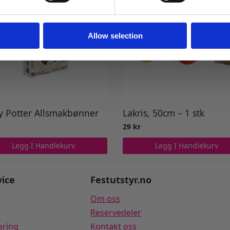
Ja takk! Jeg vil gjerne få brev fra dere!
Nei takk
Allow selection
y Potter Allsmakbønner
Lakris, 50cm – 1 stk
29
kr
Legg I Handlekurv
Legg I Handlekurv
ice
Festutstyr.no
Om oss
Reservedeler
ering
Kontakt oss