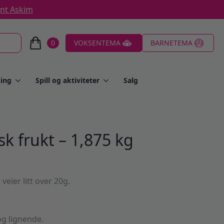
ent Askim
0
VOKSENTEMA
BARNETEMA
ing
Spill og aktiviteter
Salg
sk frukt – 1,875 kg
veier litt over 20g.
g lignende.