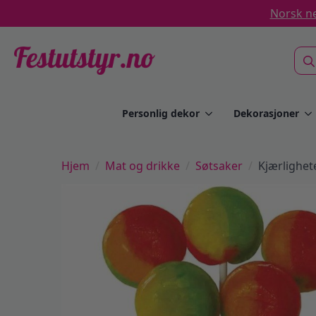
Norsk ne
Sea
for:
Personlig dekor
Dekorasjoner
Hjem
Mat og drikke
Søtsaker
Kjærlighete