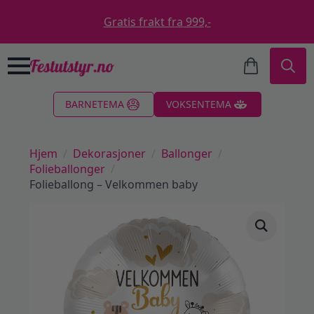
Gratis frakt fra 999,-
Search
BARNETEMA
VOKSENTEMA
for:
Hjem
Dekorasjoner
Ballonger
Folieballonger
Folieballong – Velkommen baby