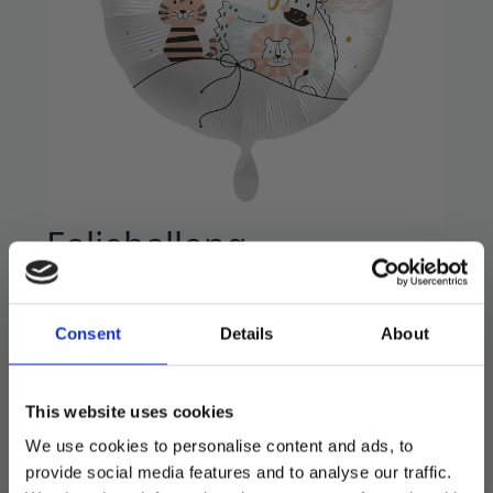
Folieballong –
Velkommen baby
79
kr
Consent
Details
About
Endelig har vi ballonger med norsk tekst!
This website uses cookies
Flott folieballong med 43 cm diameter.
We use cookies to personalise content and ads, to
Godt egnet for helium eller luft.
provide social media features and to analyse our traffic.