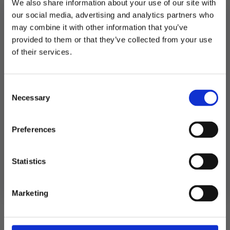
We also share information about your use of our site with
Utsolgt
our social media, advertising and analytics partners who
may combine it with other information that you’ve
Produktnummer:
103912
provided to them or that they’ve collected from your use
Kategorier:
Ballonger
,
Dekorasjoner
,
Folieballonger
MELD DEG PÅ NYHETSBREVET
Stikkord:
Baby
of their services.
FÅ 10% RABATT
Consent
få eksklusive tilbud og masse
Relaterte produkter
Necessary
inspirasjon rett i innboksen
Selection
Email
Preferences
TILBUD!
TIL
Ja takk! Jeg vil gjerne få brev fra dere!
Statistics
Nei takk
Marketing