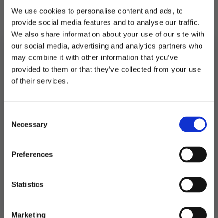
79 kr.
55 kr.
We use cookies to personalise content and ads, to
Måler 137×183 cm
provide social media features and to analyse our traffic.
We also share information about your use of our site with
På lager
our social media, advertising and analytics partners who
Fiberduk,
may combine it with other information that you’ve
mørk
LEGG I HANDLEKURV
provided to them or that they’ve collected from your use
rosa
-
MELD DEG PÅ NYHETSBREVET
of their services.
183cm
Produktnummer:
108022
FÅ 10% RABATT
antall
Kategorier:
Duker og bordskjørt
,
Servering
Stikkord:
Barbie
,
Barnebursdag
,
Lysrosa
,
Mørkrosa
,
Prinsesser
,
Utdrikningslag
Consent
få eksklusive tilbud og masse
Necessary
inspirasjon rett i innboksen
Selection
Email
Preferences
Relaterte produkter
Ja takk! Jeg vil gjerne få brev fra dere!
Statistics
Nei takk
Marketing