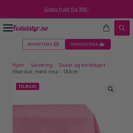
Gratis frakt fra 999,-
Search
BARNETEMA
VOKSENTEMA
for:
Hjem
Servering
Duker og bordskjørt
Fiberduk, mørk rosa – 183cm
TILBUD!