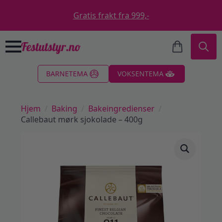
Gratis frakt fra 999,-
Search
BARNETEMA
VOKSENTEMA
for:
Hjem
Baking
Bakeingredienser
Callebaut mørk sjokolade – 400g