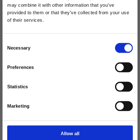
Produktnummer:
107252
may combine it with other information that you’ve
Kategorier:
Bakeingredienser
,
Baking
provided to them or that they’ve collected from your use
MELD DEG PÅ NYHETSBREVET
of their services.
FÅ 10% RABATT
Relaterte produkter
Consent
få eksklusive tilbud og masse
Necessary
inspirasjon rett i innboksen
Selection
TIL
Email
Preferences
Ja takk! Jeg vil gjerne få brev fra dere!
Statistics
Nei takk
Marketing
Allow all