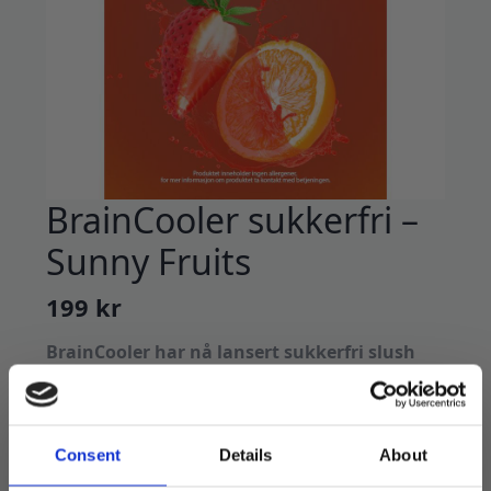
BrainCooler sukkerfri –
Sunny Fruits
199
kr
BrainCooler har nå lansert sukkerfri slush
med samme gode smak!
Perfekt for den som vil redusere
sukkerinntaket, men fortsatt nyte en iskald
Consent
Details
About
forfriskning.