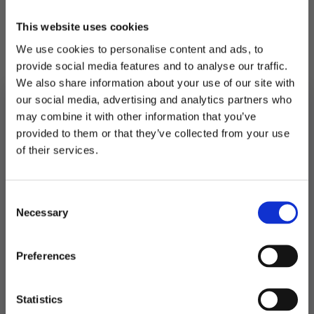
OBS! Denne varen utgår. Gjenstående
beholdning har utløpsdato 11.07.2024
This website uses cookies
We use cookies to personalise content and ads, to
Sunny Fruits er en sommerlig blanding av
provide social media features and to analyse our traffic.
jordbær og appelsin.
We also share information about your use of our site with
Én enhet (1 liter) BrainCooler slushessens gir
our social media, advertising and analytics partners who
5 liter ferdig slush.
may combine it with other information that you’ve
provided to them or that they’ve collected from your use
BrainCooler slushessens skal benyttes i
MELD DEG PÅ NYHETSBREVET
of their services.
slushmaskin.
FÅ 10% RABATT
Utsolgt
Consent
få eksklusive tilbud og masse
Necessary
inspirasjon rett i innboksen
Selection
Produktnummer:
105442
Kategorier:
Mat og drikke
,
Slush og drikkevarer
Stikkord:
Slush
Email
Preferences
Ja takk! Jeg vil gjerne få brev fra dere!
Statistics
Relaterte produkter