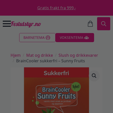
Gratis frakt fra 999,-
Search
BARNETEMA
VOKSENTEMA
for:
Hjem
Mat og drikke
Slush og drikkevarer
BrainCooler sukkerfri – Sunny Fruits