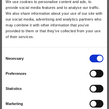
We use cookies to personalise content and ads, to
Måler 19,9×15 cm.
provide social media features and to analyse our traffic.
We also share information about your use of our site with
På lager
our social media, advertising and analytics partners who
Bordtavle
may combine it with other information that you’ve
med
LEGG I HANDLEKURV
provided to them or that they’ve collected from your use
fot
-
MELD DEG PÅ NYHETSBREVET
of their services.
stor
Produktnummer:
101560
FÅ 10% RABATT
antall
Kategorier:
Dekorasjoner
,
Skilt
Stikkord:
Bryllup
,
Dåp
,
Konfirmasjon
Consent
få eksklusive tilbud og masse
Necessary
inspirasjon rett i innboksen
Selection
Relaterte produkter
Email
Preferences
Ja takk! Jeg vil gjerne få brev fra dere!
Statistics
Nei takk
Marketing