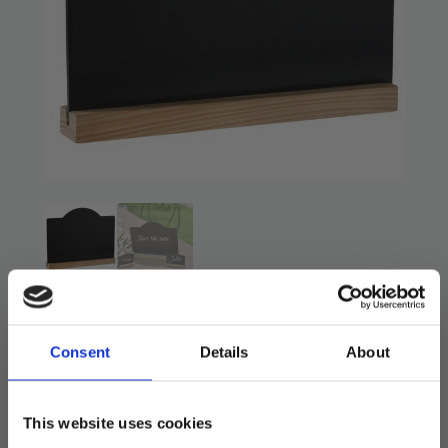
Bordtavle med fot – stor
59
kr
Consent
Details
About
Flott tavle av malt treverk med matchende fot.
Nydelig til å lage velkomstskilt, merke
matretter, allergier eller lignende.
This website uses cookies