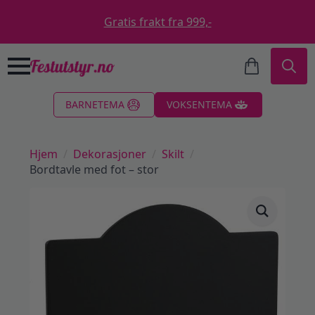
Gratis frakt fra 999,-
Search
BARNETEMA
VOKSENTEMA
for:
Hjem
Dekorasjoner
Skilt
Bordtavle med fot – stor