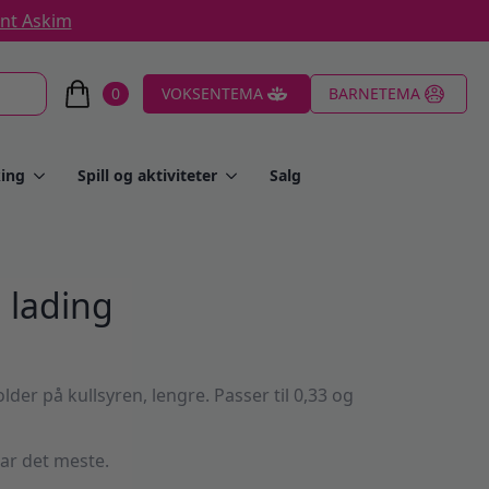
ent Askim
0
VOKSENTEMA
BARNETEMA
ing
Spill og aktiviteter
Salg
 lading
lder på kullsyren, lengre. Passer til 0,33 og
ar det meste.