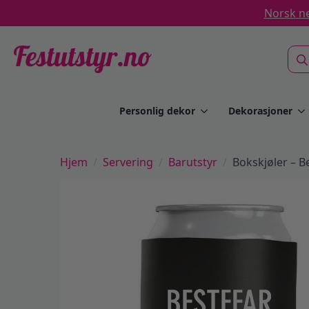
Norsk ne
Sea
for:
Personlig dekor
Dekorasjoner
Hjem
Servering
Barutstyr
Bokskjøler – B