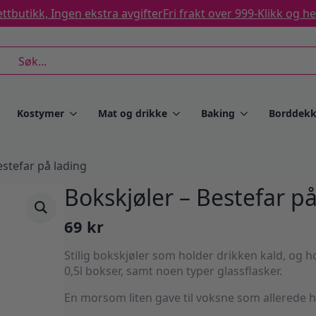
ttbutikk, Ingen ekstra avgifter
Fri frakt over 999-
Klikk og h
rch
Kostymer
Mat og drikke
Baking
Borddekk
estefar på lading
Bokskjøler – Bestefar på
69
kr
Stilig bokskjøler som holder drikken kald, og ho
0,5l bokser, samt noen typer glassflasker.
En morsom liten gave til voksne som allerede h