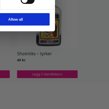
Allow all
Shotmiks – tyrker
49
kr
Legg I Handlekurv