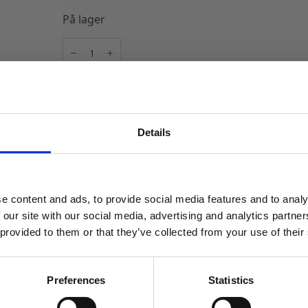
På lager
Bokskjøler
-
Bestefar
på
lading
LEGG I HANDLEKURV
antall
Produktnummer:
107576
Kategorier:
Barutstyr
,
Servering
Stikkord:
F
Details
MELD DEG PÅ NYHETSBREVET
FÅ 10% RABATT
e content and ads, to provide social media features and to analy
få eksklusive tilbud og masse
 our site with our social media, advertising and analytics partn
inspirasjon rett i innboksen
 provided to them or that they’ve collected from your use of their
Email
Preferences
Statistics